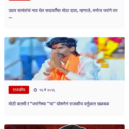
उदय सामंतांचं नाव घेत सदावर्तेंचा मोठा दावा, म्हणाले, मनोज जरांगे तर
...
राजकीय
१६ मे २०२६
मोठी बातमी ! “जरांगेंच्या ''या'' घोषणेनं राजकीय वर्तुळात खळबळ