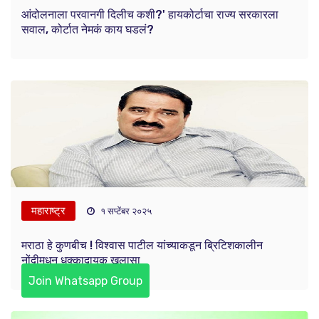
आंदोलनाला परवानगी दिलीच कशी?' हायकोर्टाचा राज्य सरकारला
सवाल, कोर्टात नेमकं काय घडलं?
महाराष्ट्र
१ सप्टेंबर २०२५
मराठा हे कुणबीच ! विश्वास पाटील यांच्याकडून ब्रिटिशकालीन
नोंदीमधून धक्कादायक खुलासा
Join Whatsapp Group