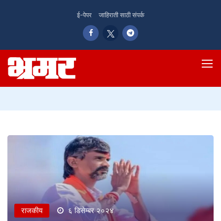
ई-पेपर
जाहिराती साठी संपर्क
राजकीय
६ डिसेम्बर २०२४