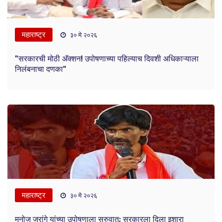
महाराष्ट्र
३० मे २०२६
"सरकारची मोठी अ‍ॅक्शन! उपोषणाच्या पहिल्याच दिवशी अधिकाऱ्याला
निलंबनाचा दणका"
महाराष्ट्र
३० मे २०२६
मनोज जरांगे यांच्या उपोषणाला सुरुवात; सरकारला दिला इशारा