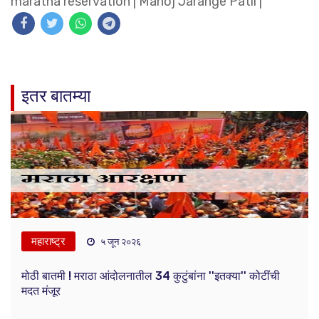
maratha reservation
|
Manoj Jarange Patil
|
इतर बातम्या
महाराष्ट्र
५ जून २०२६
मोठी बातमी ! मराठा आंदोलनातील 34 कुटुंबांना ''इतक्या'' कोटींची
मदत मंजूर