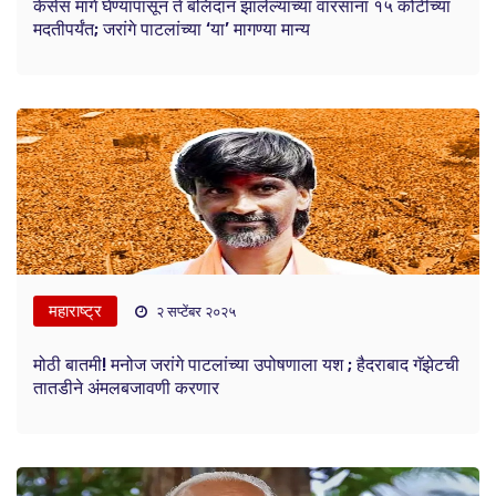
केसेस मागे घेण्यापासून ते बलिदान झालेल्यांच्या वारसांना १५ कोटींच्या
मदतीपर्यंत; जरांगे पाटलांच्या ‘या’ मागण्या मान्य
महाराष्ट्र
२ सप्टेंबर २०२५
मोठी बातमी! मनोज जरांगे पाटलांच्या उपोषणाला यश ; हैदराबाद गॅझेटची
तातडीने अंमलबजावणी करणार