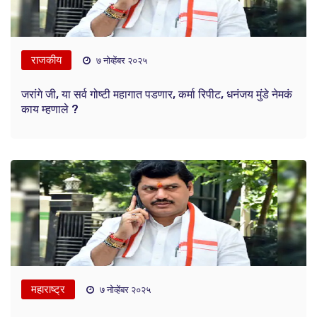
राजकीय
७ नोव्हेंबर २०२५
जरांगे जी, या सर्व गोष्टी महागात पडणार, कर्मा रिपीट, धनंजय मुंडे नेमकं
काय म्हणाले ?
महाराष्ट्र
७ नोव्हेंबर २०२५