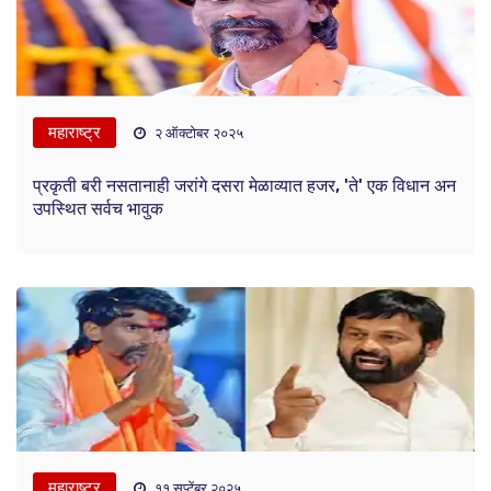
महाराष्ट्र
२ ऑक्टोबर २०२५
प्रकृती बरी नसतानाही जरांगे दसरा मेळाव्यात हजर, 'ते' एक विधान अन
उपस्थित सर्वच भावुक
महाराष्ट्र
११ सप्टेंबर २०२५