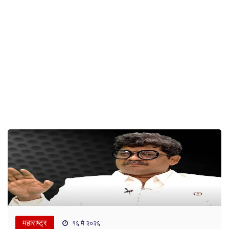
महाराष्ट्र
१६ मे २०२६