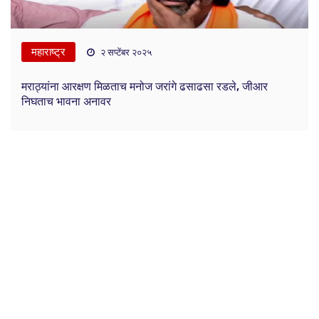
महाराष्ट्र
२ सप्टेंबर २०२५
मराठ्यांना आरक्षण मिळताच मनोज जरांगे ढसाढसा रडले, जीआर
निघताच भावना अनावर