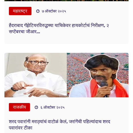
महाराष्ट्र
७ ऑक्टोबर २०२५
हैदराबाद गॅझेटियरविरुद्धच्या याचिकेवर हायकोर्टाचं निरीक्षण, २
सप्टेंबरचा जीआर...
राजकीय
६ ऑक्टोबर २०२५
शरद पवारांनी मराठ्यांचं वाटोळं केलं, जरांगेंची पहिल्यांदाच शरद
पवारांवर टीका