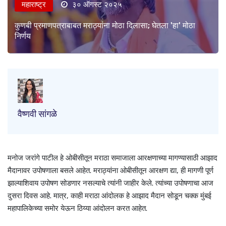
महाराष्ट्र
३० ऑगस्ट २०२५
कुणबी प्रमाणपत्राबाबत मराठ्यांना मोठा दिलासा; घेतला 'हा' मोठा
निर्णय
वैष्णवी सांगळे
मनोज जरांगे पाटील हे ओबीसीतून मराठा समाजाला आरक्षणाच्या मागण्यासाठी आझाद
मैदानावर उपोषणाला बसले आहेत. मराठ्यांना ओबीसीतून आरक्षण द्या, ही मागणी पूर्ण
झाल्याशिवाय उपोषण सोडणार नसल्याचे त्यांनी जाहीर केले. त्यांच्या उपोषणाचा आज
दुसरा दिवस आहे. मात्र, काही मराठा आंदोलक हे आझाद मैदान सोडून चक्क मुंबई
महापालिकेच्या समोर येऊन ठिय्या आंदोलन करत आहेत.