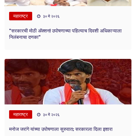
महाराष्ट्र
३० मे २०२६
"सरकारची मोठी अ‍ॅक्शन! उपोषणाच्या पहिल्याच दिवशी अधिकाऱ्याला
निलंबनाचा दणका"
महाराष्ट्र
३० मे २०२६
मनोज जरांगे यांच्या उपोषणाला सुरुवात; सरकारला दिला इशारा