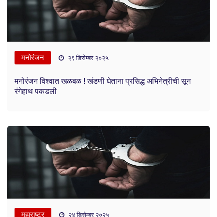
मनोरंजन
२९ डिसेम्बर २०२५
मनोरंजन विश्वात खळबळ ! खंडणी घेताना प्रसिद्ध अभिनेत्रीची सून
रंगेहाथ पकडली
महाराष्ट्र
२४ डिसेम्बर २०२५