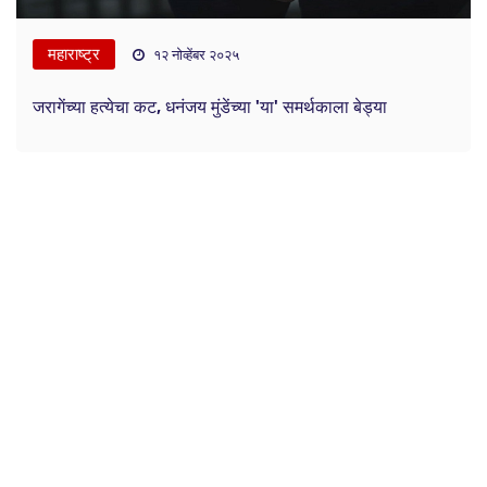
महाराष्ट्र
१२ नोव्हेंबर २०२५
जरागेंच्या हत्येचा कट, धनंजय मुंडेंच्या 'या' समर्थकाला बेड्या