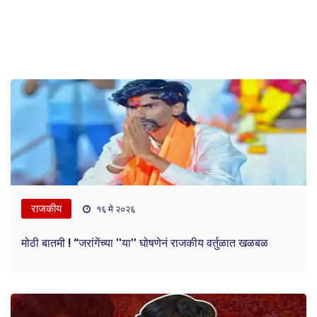
राजकीय
१६ मे २०२६
मोठी बातमी ! “जरांगेंच्या ''या'' घोषणेनं राजकीय वर्तुळात खळबळ