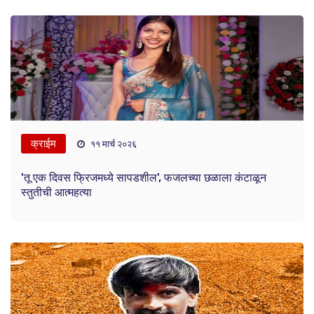
क्राईम
११ मार्च २०२६
'तू एक दिवस फ्रिजमध्ये सापडशील', फजलच्या छळाला कंटाळून
स्तुतीची आत्महत्या