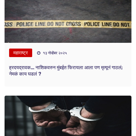
महाराष्ट्र
१३ नोव्हेंबर २०२५
ह्रदयद्रावक... नाशिकवरुन मुंबईत फिरायला आला पण मृत्यूनं गाठलं;
नेमकं काय घडलं ?