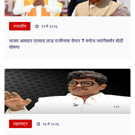
राजकीय
२२ मे २०२६
भाजप आमदार प्रसाद लाड राजीनामा देणार ? मनोज जरांगेंसमोर मोठी
घोषणा
महाराष्ट्र
१६ मे २०२६