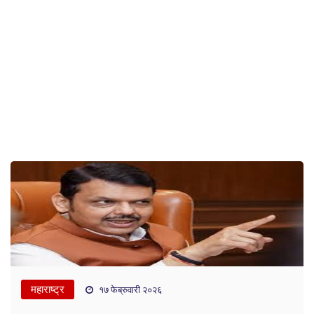
महाराष्ट्र
१७ फेब्रुवारी २०२६