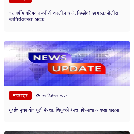
१८ वर्षीय गतिमंद तरुणीशी अश्लील चाळे, व्हिडीओ व्हायरल; पोलीस
उपनिरीक्षकाला अटक
महाराष्ट्र
१७ डिसेम्बर २०२५
मुंबईत पुन्हा दोन मुली बेपत्ता; चिमुकले बेपत्ता होण्याचा आकडा वाढला