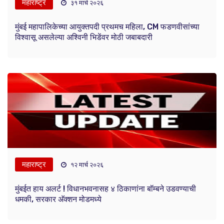
महाराष्ट्र
३१ मार्च २०२६
मुंबई महापालिकेच्या आयुक्तपदी प्रथमच महिला, CM फडणवीसांच्या
विश्वासू असलेल्या अश्विनी भिडेंवर मोठी जबाबदारी
महाराष्ट्र
१२ मार्च २०२६
मुंबईत हाय अलर्ट ! विधानभवनासह ४ ठिकाणांना बॉम्बने उडवण्याची
धमकी, सरकार अ‍ॅक्शन मोडमध्ये