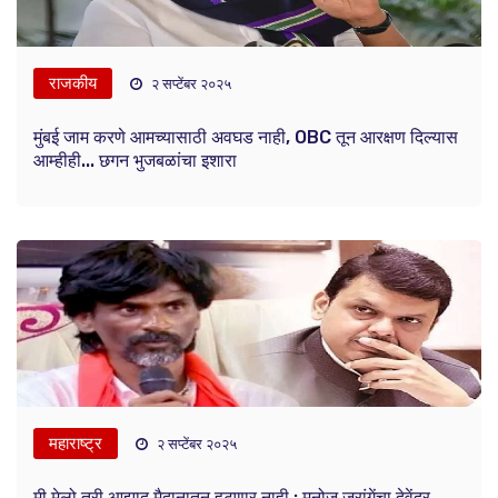
राजकीय
२ सप्टेंबर २०२५
मुंबई जाम करणे आमच्यासाठी अवघड नाही, OBC तून आरक्षण दिल्यास
आम्हीही... छगन भुजबळांचा इशारा
महाराष्ट्र
२ सप्टेंबर २०२५
मी मेलो तरी आझाद मैदानातून हटणार नाही ; मनोज जरांगेंचा देवेंद्र