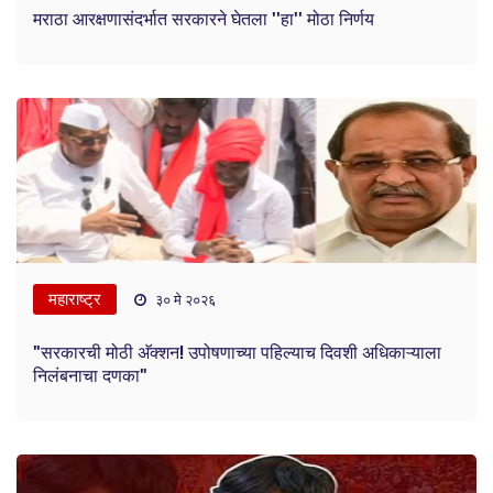
मराठा आरक्षणासंदर्भात सरकारने घेतला ''हा'' मोठा निर्णय
महाराष्ट्र
३० मे २०२६
"सरकारची मोठी अ‍ॅक्शन! उपोषणाच्या पहिल्याच दिवशी अधिकाऱ्याला
निलंबनाचा दणका"