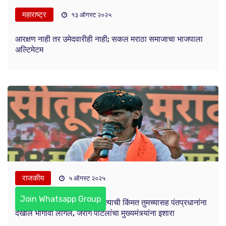
महाराष्ट्र
१३ ऑगस्ट २०२५
आरक्षण नाही तर उमेदवारीही नाही; सकल मराठा समाजाचा भाजपाला
अल्टिमेटम
राजकीय
५ ऑगस्ट २०२५
Join Whatsapp Group
काही भानगड करायला जाल तर त्याची किंमत तुमच्यासह पंतप्रधानांना
देखील भोगावी लागेल, जरांगे पाटलांचा मुख्यमंत्र्यांना इशारा