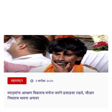
महाराष्ट्र
२ सप्टेंबर २०२५
मराठ्यांना आरक्षण मिळताच मनोज जरांगे ढसाढसा रडले, जीआर
निघताच भावना अनावर