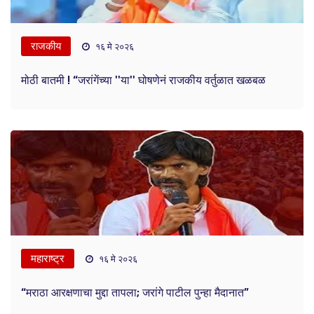
राजकीय
१६ मे २०२६
मोठी बातमी ! “जरांगेंच्या ''या'' घोषणेनं राजकीय वर्तुळात खळबळ
महाराष्ट्र
१६ मे २०२६
“मराठा आरक्षणाचा मुद्दा तापला; जरांगे पाटील पुन्हा मैदानात”