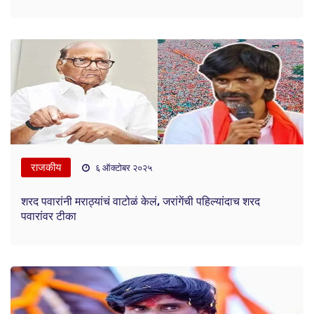
राजकीय
६ ऑक्टोबर २०२५
शरद पवारांनी मराठ्यांचं वाटोळं केलं, जरांगेंची पहिल्यांदाच शरद
पवारांवर टीका