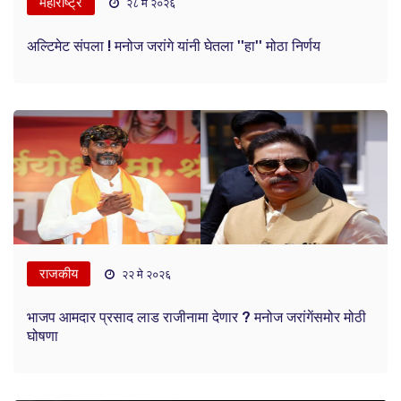
महाराष्ट्र
२८ मे २०२६
अल्टिमेट संपला ! मनोज जरांगे यांनी घेतला ''हा'' मोठा निर्णय
राजकीय
२२ मे २०२६
भाजप आमदार प्रसाद लाड राजीनामा देणार ? मनोज जरांगेंसमोर मोठी
घोषणा