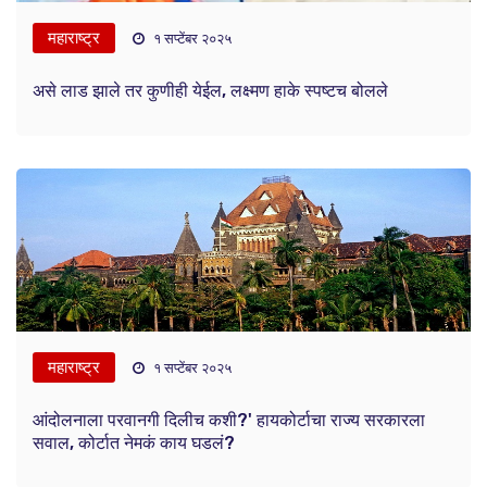
महाराष्ट्र
१ सप्टेंबर २०२५
असे लाड झाले तर कुणीही येईल, लक्ष्मण हाके स्पष्टच बोलले
महाराष्ट्र
१ सप्टेंबर २०२५
आंदोलनाला परवानगी दिलीच कशी?' हायकोर्टाचा राज्य सरकारला
सवाल, कोर्टात नेमकं काय घडलं?