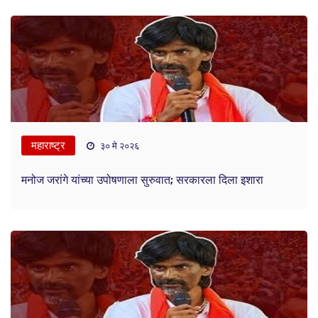
महाराष्ट्र
३० मे २०२६
मनोज जरांगे यांच्या उपोषणाला सुरुवात; सरकारला दिला इशारा