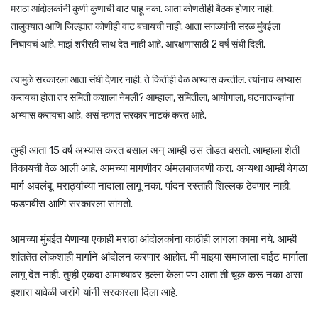
मराठा आंदोलकांनी कुणी कुणाची वाट पाहू नका. आता कोणतीही बैठक होणार नाही.
तालुक्यात आणि जिल्ह्यात कोणीही वाट बघायची नाही. आता सगळ्यांनी सरळ मुंबईला
निघायचं आहे. माझं शरीरही साथ देत नाही आहे. आरक्षणासाठी 2 वर्ष संधी दिली.
त्यामुळे सरकारला आता संधी देणार नाही. ते कितीही वेळ अभ्यास करतील. त्यांनाच अभ्यास
करायचा होता तर समिती कशाला नेमली? आम्हाला, समितीला, आयोगाला, घटनातज्ज्ञांना
अभ्यास करायचा आहे. असं म्हणत सरकार नाटकं करत आहे.
तुम्ही आता 15 वर्ष अभ्यास करत बसाल अन् आम्ही उस तोडत बसतो. आम्हाला शेती
विकायची वेळ आली आहे. आमच्या मागणीवर अंमलबाजवणी करा. अन्यथा आम्ही वेगळा
मार्ग अवलंबू. मराठ्यांच्या नादाला लागू नका. पांदन रस्ताही शिल्लक ठेवणार नाही.
फडणवीस आणि सरकारला सांगतो.
आमच्या मुंबईत येणाऱ्या एकाही मराठा आंदोलकांना काठीही लागला कामा नये. आम्ही
शांततेत लोकशाही मार्गाने आंदोलन करणार आहोत. मी माझ्या समाजाला वाईट मार्गाला
लागू देत नाही. तुम्ही एकदा आमच्यावर हल्ला केला पण आता ती चूक करू नका असा
इशारा यावेळी जरांगे यांनी सरकारला दिला आहे.