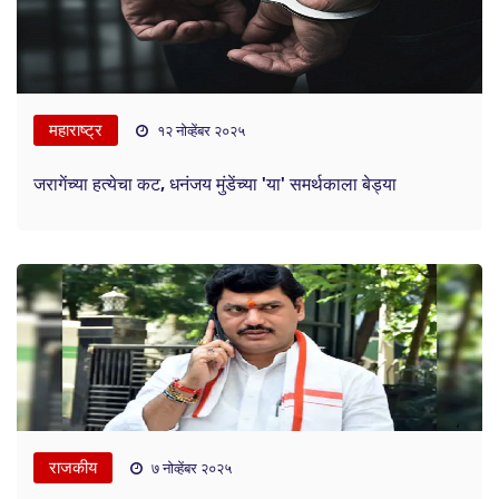
महाराष्ट्र
१२ नोव्हेंबर २०२५
जरागेंच्या हत्येचा कट, धनंजय मुंडेंच्या 'या' समर्थकाला बेड्या
राजकीय
७ नोव्हेंबर २०२५