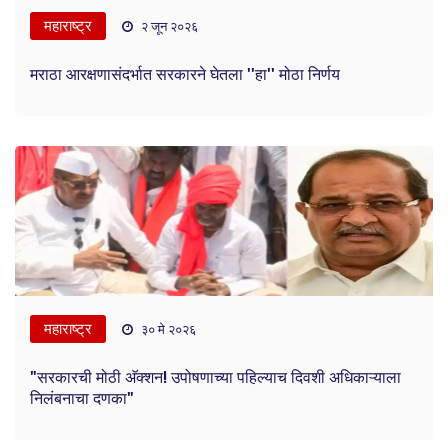
महाराष्ट्र
२ जून २०२६
मराठा आरक्षणासंदर्भात सरकारने घेतला ''हा'' मोठा निर्णय
महाराष्ट्र
३० मे २०२६
"सरकारची मोठी अ‍ॅक्शन! उपोषणाच्या पहिल्याच दिवशी अधिकाऱ्याला
निलंबनाचा दणका"