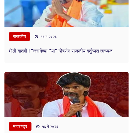
राजकीय
१६ मे २०२६
मोठी बातमी ! “जरांगेंच्या ''या'' घोषणेनं राजकीय वर्तुळात खळबळ
महाराष्ट्र
१६ मे २०२६