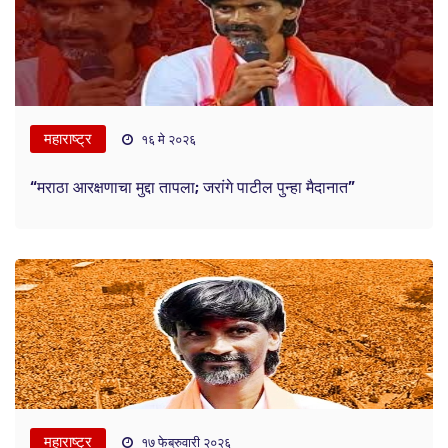
महाराष्ट्र
१६ मे २०२६
“मराठा आरक्षणाचा मुद्दा तापला; जरांगे पाटील पुन्हा मैदानात”
महाराष्ट्र
१७ फेब्रुवारी २०२६