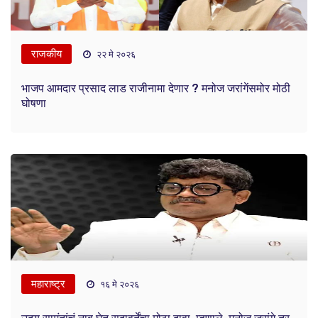
राजकीय
२२ मे २०२६
भाजप आमदार प्रसाद लाड राजीनामा देणार ? मनोज जरांगेंसमोर मोठी
घोषणा
महाराष्ट्र
१६ मे २०२६