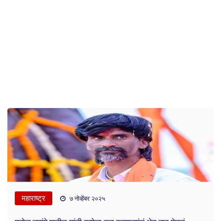
महाराष्ट्र
७ नोव्हेंबर २०२५