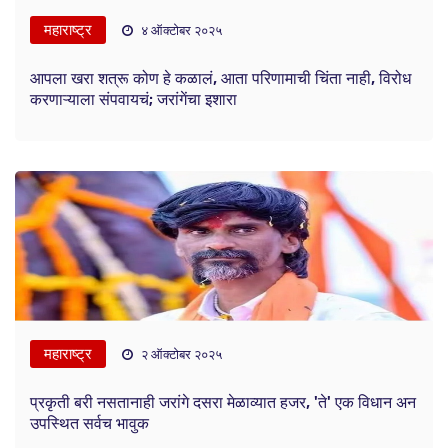
महाराष्ट्र
४ ऑक्टोबर २०२५
आपला खरा शत्रू कोण हे कळालं, आता परिणामाची चिंता नाही, विरोध
करणाऱ्याला संपवायचं; जरांगेंचा इशारा
महाराष्ट्र
२ ऑक्टोबर २०२५
प्रकृती बरी नसतानाही जरांगे दसरा मेळाव्यात हजर, 'ते' एक विधान अन
उपस्थित सर्वच भावुक