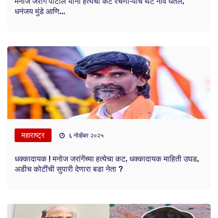
मनोज जरांगे पाटील यांनी हत्येचा कट रचणाऱ्यांचं थेट नाव घेतलं,
धनंजय मुंडे आणि...
महाराष्ट्र
६ नोव्हेंबर २०२५
धक्कादायक ! मनोज जरांगेंच्या हत्येचा कट, धक्कादायक माहिती उघड,
अडीच कोटींची सुपारी देणारा बडा नेता ?