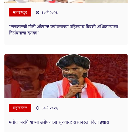
महाराष्ट्र
३० मे २०२६
"सरकारची मोठी अ‍ॅक्शन! उपोषणाच्या पहिल्याच दिवशी अधिकाऱ्याला
निलंबनाचा दणका"
महाराष्ट्र
३० मे २०२६
मनोज जरांगे यांच्या उपोषणाला सुरुवात; सरकारला दिला इशारा