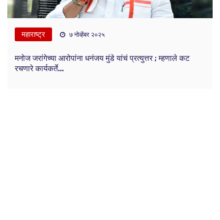
महाराष्ट्र
७ नोव्हेंबर २०२५
मनोज जरांगेच्या आरोपांना धनंजय मुंडे यांचं प्रत्युत्तर ; म्हणाले कट
रचणारे कार्यकर्ते...