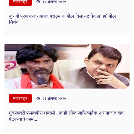
महाराष्ट्र
३० ऑगस्ट २०२५
कुणबी प्रमाणपत्राबाबत मराठ्यांना मोठा दिलासा; घेतला 'हा' मोठा
निर्णय
महाराष्ट्र
२९ ऑगस्ट २०२५
मुख्यमंत्री फडणवीस म्हणाले , काही लोकं जाणिवपूर्वक २ समाजात वाद
पेटवण्याचे काम...