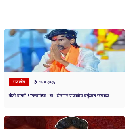
राजकीय
१६ मे २०२६
मोठी बातमी ! “जरांगेंच्या ''या'' घोषणेनं राजकीय वर्तुळात खळबळ