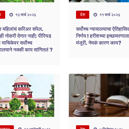
श
देश
१३ मार्च २०२६
११ मार्च २०२६
र महिलांचं करिअर संपेल,
सर्वोच्च न्यायालयाचा ऐतिहासि
ही नोकरी देणार नाही; पीरियड
निर्णय ! हरीशच्या इच्छामरणाल
ह याचिकेवर सर्वोच्च
मंजूरी, नेमकं कारण काय?
यालयाने नक्की काय सांगितलं ?