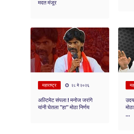
मदत मंजूर
महाराष्ट्र
महा
२८ मे २०२६
अल्टिमेट संपला ! मनोज जरांगे
उदय 
यांनी घेतला ''हा'' मोठा निर्णय
मोठा
...