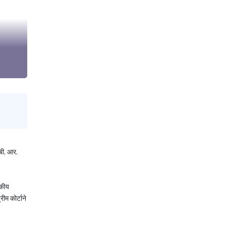
 बी. आर.
यकीय
ीम कोर्टाने