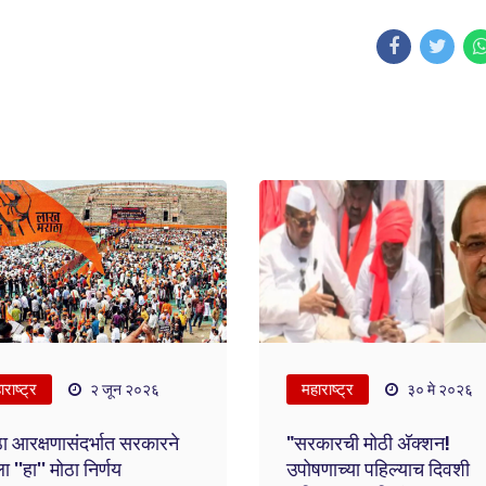
राष्ट्र
महाराष्ट्र
२ जून २०२६
३० मे २०२६
ा आरक्षणासंदर्भात सरकारने
"सरकारची मोठी अ‍ॅक्शन!
ा ''हा'' मोठा निर्णय
उपोषणाच्या पहिल्याच दिवशी