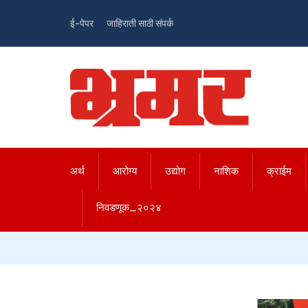
ई-पेपर
जाहिराती साठी संपर्क
अर्थ
आरोग्य
उद्योग
नाशिक
क्राईम
निवडणूक_२०२४