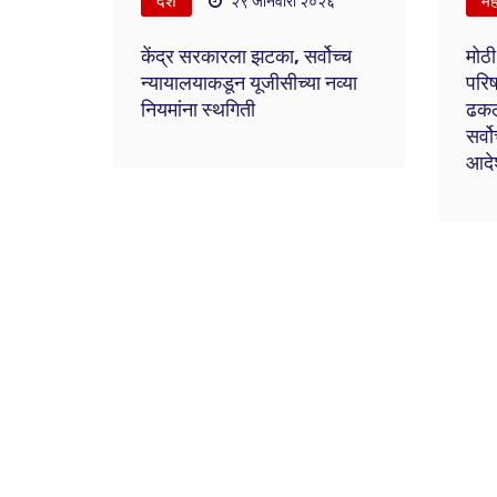
देश
महा
२९ जानेवारी २०२६
केंद्र सरकारला झटका, सर्वोच्च
मोठी
न्यायालयाकडून यूजीसीच्या नव्या
परिष
नियमांना स्थगिती
ढकलल
सर्व
आदे