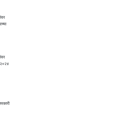
ांवर
ाच्या
ांवर
ा, २०२४
 सरकारी