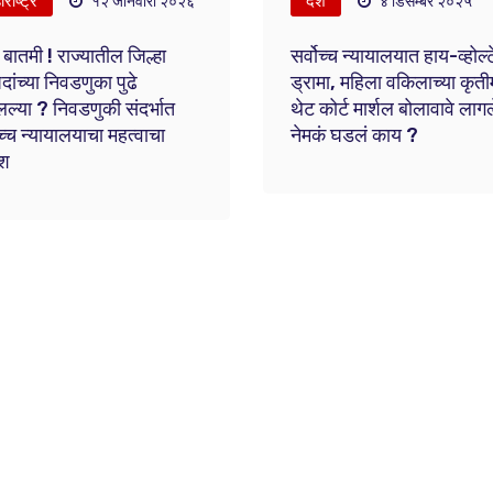
राष्ट्र
देश
१२ जानेवारी २०२६
४ डिसेम्बर २०२५
 बातमी ! राज्यातील जिल्हा
सर्वोच्च न्यायालयात हाय-व्होल्
दांच्या निवडणुका पुढे
ड्रामा, महिला वकिलाच्या कृतीम
्या ? निवडणुकी संदर्भात
थेट कोर्ट मार्शल बोलावावे लागल
ोच्च न्यायालयाचा महत्वाचा
नेमकं घडलं काय ?
श