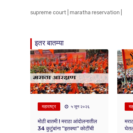
supreme court
|
maratha reservation
|
इतर बातम्या
महाराष्ट्र
महा
५ जून २०२६
मोठी बातमी ! मराठा आंदोलनातील
मराठ
34 कुटुंबांना ''इतक्या'' कोटींची
घेतल