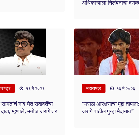
अधिकाऱ्याला निलंबनाचा दणक
राष्ट्र
महाराष्ट्र
१६ मे २०२६
१६ मे २०२६
सामंतांचं नाव घेत सदावर्तेंचा
“मराठा आरक्षणाचा मुद्दा तापला
 दावा, म्हणाले, मनोज जरांगे तर
जरांगे पाटील पुन्हा मैदानात”