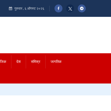
गुरुवार , ६ ऑगस्ट २०२६
ाजिक
देश
संमिश्र
जागतिक