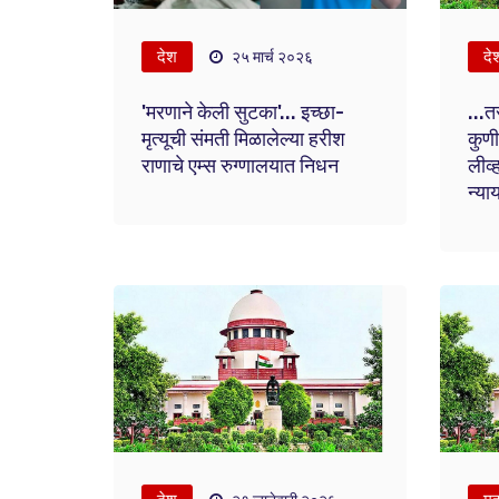
देश
दे
२५ मार्च २०२६
'मरणाने केली सुटका'... इच्छा-
...त
मृत्यूची संमती मिळालेल्या हरीश
कुणी
राणाचे एम्स रुग्णालयात निधन
लीव्
न्या