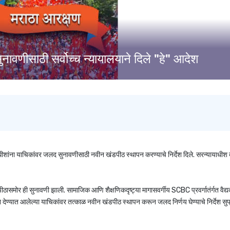
ावणीसाठी सर्वोच्च न्यायालयाने दिले "हे" आदेश
यायाधीशांना याचिकांवर जलद सुनावणीसाठी नवीन खंडपीठ स्थापन करण्याचे निर्देश दिले. सरन्यायाधीश
िपीठासमोर ही सुनावणी झाली. सामाजिक आणि शैक्षणिकदृष्ट्या मागासवर्गीय SCBC प्रवर्गातंर्गत वैद्
हान देण्यात आलेल्या याचिकांवर तत्काळ नवीन खंडपीठ स्थापन करून जलद निर्णय घेण्याचे निर्देश सुप्र