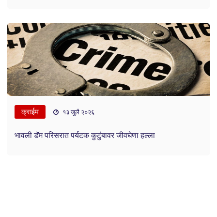
क्राईम
१३ जुलै २०२६
भावली डॅम परिसरात पर्यटक कुटुंबावर जीवघेणा हल्ला