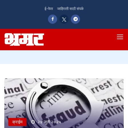
ई-पेपर
जाहिराती साठी संपर्क
क्राईम
२४ जुलै २०२५