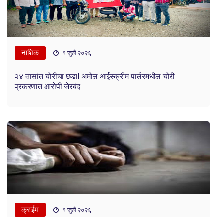
नाशिक
१ जुलै २०२६
२४ तासांत चोरीचा छडा! अमोल आईस्क्रीम पार्लरमधील चोरी
प्रकरणात आरोपी जेरबंद
क्राईम
१ जुलै २०२६