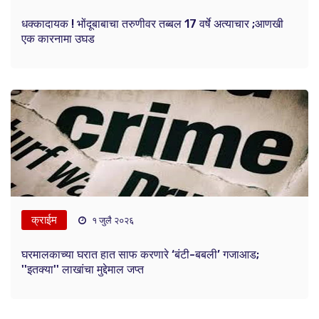
धक्कादायक ! भोंदूबाबाचा तरुणीवर तब्बल 17 वर्षे अत्याचार ;आणखी
एक कारनामा उघड
क्राईम
१ जुलै २०२६
घरमालकाच्या घरात हात साफ करणारे ‘बंटी-बबली’ गजाआड;
''इतक्या'' लाखांचा मुद्देमाल जप्त