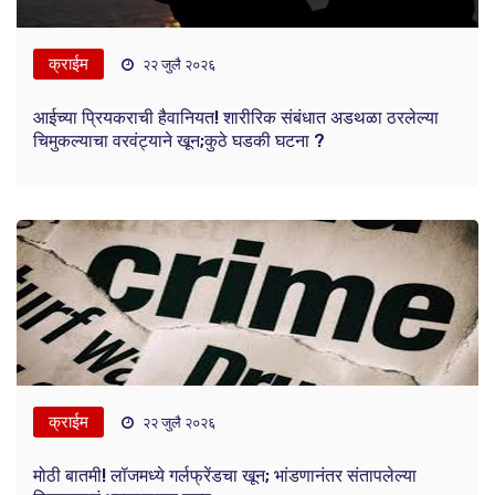
क्राईम
२२ जुलै २०२६
आईच्या प्रियकराची हैवानियत! शारीरिक संबंधात अडथळा ठरलेल्या
चिमुकल्याचा वरवंट्याने खून;कुठे घडकी घटना ?
क्राईम
२२ जुलै २०२६
मोठी बातमी! लॉजमध्ये गर्लफ्रेंडचा खून; भांडणानंतर संतापलेल्या