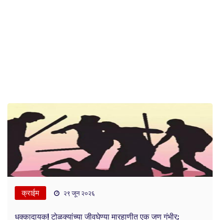
क्राईम
२९ जून २०२६
धक्कादायक! टोळक्यांच्या जीवघेण्या मारहाणीत एक जण गंभीर;