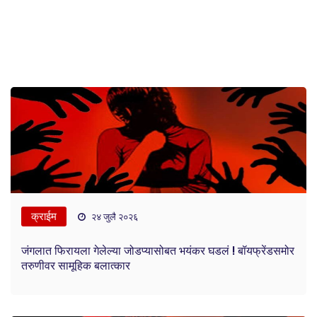
क्राईम
२४ जुलै २०२६
जंगलात फिरायला गेलेल्या जोडप्यासोबत भयंकर घडलं ! बॉयफ्रेंडसमोर
तरुणीवर सामूहिक बलात्कार