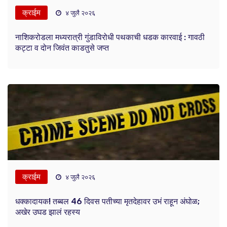
क्राईम
४ जुलै २०२६
नाशिकरोडला मध्यरात्री गुंडाविरोधी पथकाची धडक कारवाई : गावठी
कट्टा व दोन जिवंत काडतुसे जप्त
क्राईम
४ जुलै २०२६
धक्कादायक! तब्बल 46 दिवस पतीच्या मृतदेहावर उभं राहून अंघोळ;
अखेर उघड झालं रहस्य