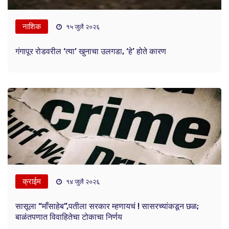
नाशिक
१५ जुलै २०२६
गंगापूर रोडवरील ‘त्या’ खुनाचा उलगडा, ‘हे’ होते कारण
क्राईम
१४ जुलै २०२६
सासूला “माँसाहेब”,पतीला सरकार म्हणायचं ! सासरच्यांकडून छळ;
बाळंतपणात विवाहितेचा टोकाचा निर्णय