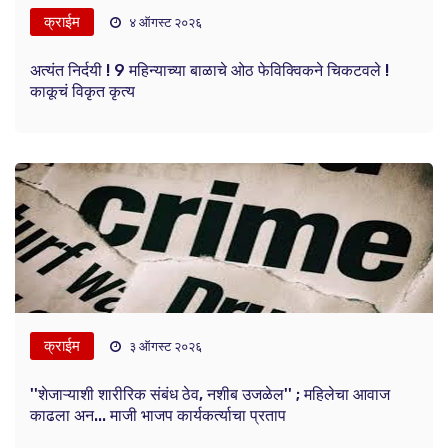
क्राईम
४ ऑगस्ट २०२६
अत्यंत निर्दयी ! 9 महिन्याच्या बाळाचे ओठ फेविक्विकने चिकटवले !
काकूचं विकृत कृत्य
क्राईम
३ ऑगस्ट २०२६
''शेजाऱ्याशी शारीरिक संबंध ठेव, नशीब उजळेल'' ; महिलेचा आवाज
काढला अन... माजी भाजप कार्यकर्त्याचा प्रताप