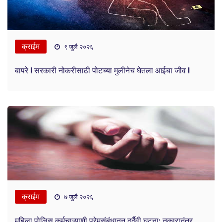
क्राईम
९ जुलै २०२६
बापरे ! सरकारी नोकरीसाठी पोटच्या मुलीनेच घेतला आईचा जीव !
क्राईम
७ जुलै २०२६
महिला पोलिस कर्मचाऱ्याशी प्रेमसंबंधातून दुर्दैवी घटना; नकारानंतर