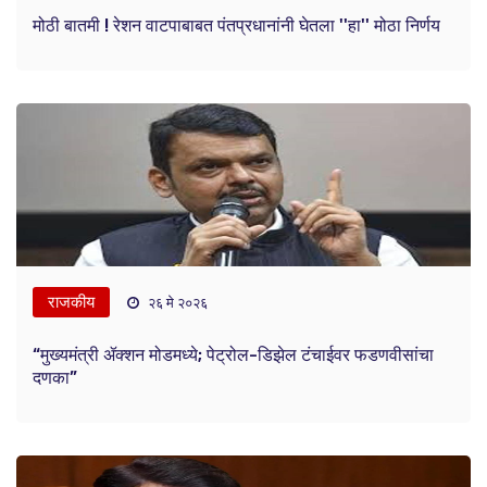
मोठी बातमी ! रेशन वाटपाबाबत पंतप्रधानांनी घेतला ''हा'' मोठा निर्णय
राजकीय
२६ मे २०२६
“मुख्यमंत्री ॲक्शन मोडमध्ये; पेट्रोल-डिझेल टंचाईवर फडणवीसांचा
दणका”