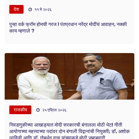
देश
११ मे २०२६
पुन्हा वर्क फ्रॉम होमची गरज ! पंतप्रधान नरेंद्र मोदींचं आवाहन, नक्की
काय म्हणाले ?
राजकीय
२५ एप्रिल २०२६
निवडणुकीच्या आखाड्यात मोदी सरकारची बंगालला मोठी भेट! नीती
आयोगाच्या महत्त्वाच्या पदांवर दोन बंगाली विद्वानांची नियुक्ती; डॉ. अशोक
लाहिडी आणि डॉ. गोबर्धन दास यांच्याकडे मोठी जबाबदारी