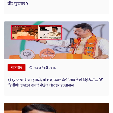
तोंड फुटणार ?
राजकीय
१३ जानेवारी २०२६
देवेंद्र फडणवीस म्हणाले, मी शब्द उधार घेतो 'लाव रे तो व्हिडिओ'... 'ते'
व्हिडीओ दाखवून ठाकरे बंधूंवर जोरदार हल्लाबोल