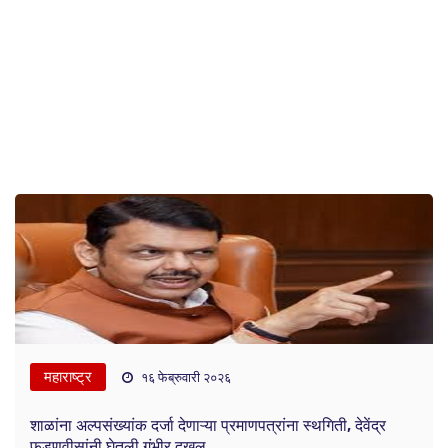
महाराष्ट्र
१६ फेब्रुवारी २०२६
शाळांना अल्पसंख्यांक दर्जा देणाऱ्या प्रमाणपत्रांना स्थगिती, देवेंद्र
फडणवीसांनी घेतली गंभीर दखल