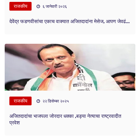
राजकीय
६ जानेवारी २०२६
देवेंद्र फडणवीसांचा एकाच वाक्यात अजितदादांना मेसेज, आपण जेवढं...
राजकीय
२२ डिसेम्बर २०२५
अजितदादांचा भाजपला जोरदार धक्का ,बड्या नेत्याचा राष्ट्रवादीत
प्रवेश