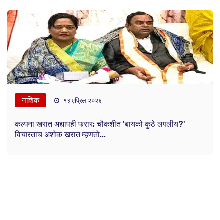
नाशिक
१३ एप्रिल २०२६
कल्पना खरात अद्यापही फरार; चौकशीत 'बायको कुठे लपलीय?'
विचारताच अशोक खरात म्हणतो...