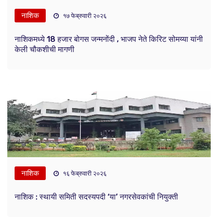
नाशिक
१७ फेब्रुवारी २०२६
नाशिकमध्ये 18 हजार बोगस जन्मनोंदी , भाजप नेते किरिट सोमय्या यांनी
केली चौकशीची मागणी
नाशिक
१६ फेब्रुवारी २०२६
नाशिक : स्थायी समिती सदस्यपदी ‘या’ नगरसेवकांची नियुक्ती