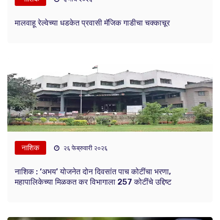
मालवाहू रेल्वेच्या धडकेत प्रवासी मॅजिक गाडीचा चक्काचूर
नाशिक
२६ फेब्रुवारी २०२६
नाशिक : ‘अभय’ योजनेत दोन दिवसांत पाच कोटींचा भरणा,
महापालिकेच्या मिळकत कर विभागाला 257 कोटींचे उद्दिष्ट