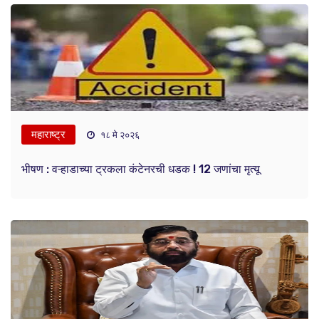
महाराष्ट्र
१८ मे २०२६
भीषण : वऱ्हाडाच्या ट्रकला कंटेनरची धडक ! 12 जणांचा मृत्यू