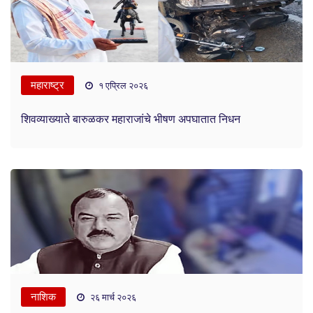
महाराष्ट्र
१ एप्रिल २०२६
शिवव्याख्याते बारुळकर महाराजांचे भीषण अपघातात निधन
नाशिक
२६ मार्च २०२६