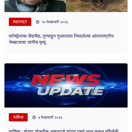
महाराष्ट्र
१० फेब्रुवारी २०२६
फॉर्च्यूनरचा चेंदामेंदा, पुण्याहून गुजरातला निघालेल्या आंतरराष्ट्रीय
नेमबाजाचा जागीच मृत्यू
नाशिक
४ फेब्रुवारी २०२६
नाशिक : मोठ्या नोकरीस असल्याचे सांगून दुसरे लग्न करून महिलेची