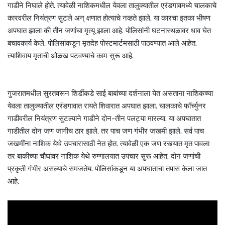
गाडीने निघाले होते. त्यावेळी नाशिकमधील येवला तालुक्यातील एरंडगावमध्ये चालकाचे
कारवरील नियंत्रण सुटले अन् क्षणात होत्याचे नव्हते झाले. या कारचा इतका भीषण
अपघात झाला की तीन जणांचा मृत्यू झाला आहे. पोलिसांनी घटनास्थळावर धाव घेत
बचावकार्य केले. पोलिसांकडून मृतदेह पोस्टमार्टमसाठी पाठवण्यात आले आहेत.
त्याशिवाय मृताची ओळख पटवण्याचे काम सुरू आहे.
गुजरातमधील सुरतवरून शिर्डीकडे साई बाबांच्या दर्शनाला येत असताना नाशिकच्या
येवला तालुक्यातील एरंडगावात रायते शिवारात अपघात झाला. चालकाचे फॉर्च्युनर
गाडीवरील नियंत्रण सुटल्याने गाडीने दोन-तीन पलट्या मारल्या. या अपघातात
गाडीतील दोन जण जागीच ठार झाले. तर पाच जण गंभीर जखमी झाले. सर्व पाच
जखमींना नाशिक‌ येथे उपचारासाठी नेत होत. त्यावेळी एक जण रस्त्यात मृत पावला
तर बाकीच्या चौघांवर नाशिक येथे रुग्णालयात उपचार सुरू आहेत. दोन जणांची
प्रकृती गंभीर असल्याचे समजतेय. पोलिसांकडून या अपघाताचा तपास केला जात
आहे.