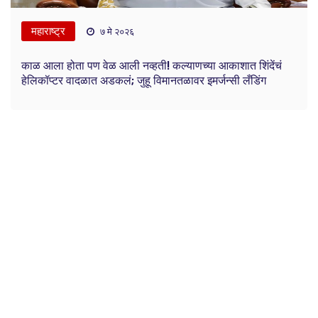
महाराष्ट्र
७ मे २०२६
काळ आला होता पण वेळ आली नव्हती! कल्याणच्या आकाशात शिंदेंचं
हेलिकॉप्टर वादळात अडकलं; जुहू विमानतळावर इमर्जन्सी लँडिंग