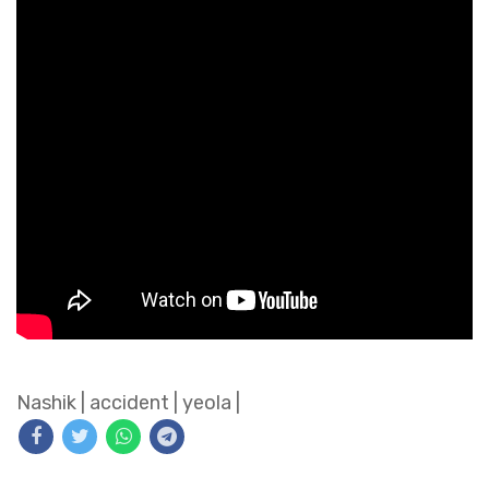
Nashik
|
accident
|
yeola
|