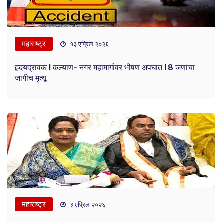
महाराष्ट्र
१३ एप्रिल २०२६
हृदयद्रावक ! कल्याण- नगर महामार्गावर भीषण अपघात ! 8 जणांचा
जागीच मृत्यू
महाराष्ट्र
३ एप्रिल २०२६