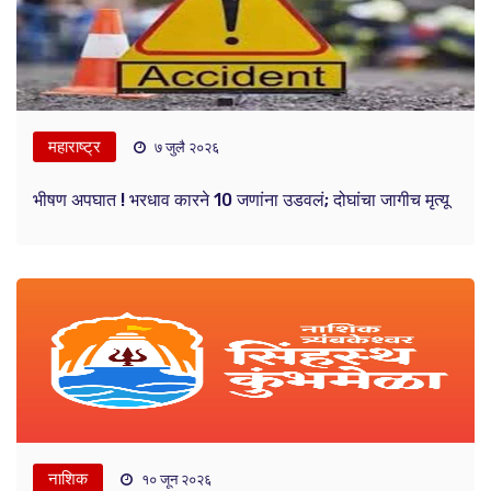
महाराष्ट्र
७ जुलै २०२६
भीषण अपघात ! भरधाव कारने 10 जणांना उडवलं; दोघांचा जागीच मृत्यू
नाशिक
१० जून २०२६