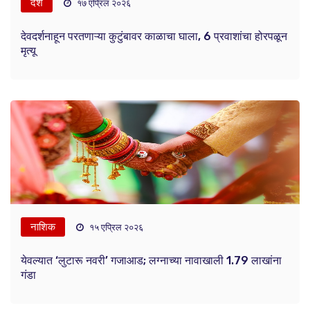
देश
१७ एप्रिल २०२६
देवदर्शनाहून परतणाऱ्या कुटुंबावर काळाचा घाला, 6 प्रवाशांचा होरपळून
मृत्यू
नाशिक
१५ एप्रिल २०२६
येवल्यात ‘लुटारू नवरी’ गजाआड; लग्नाच्या नावाखाली 1.79 लाखांना
गंडा