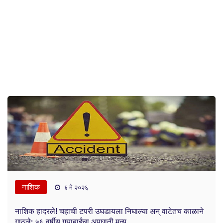
नाशिक
६ मे २०२६
नाशिक हादरले! चहाची टपरी उघडायला निघाल्या अन् वाटेतच काळाने
गाठले; ५६ वर्षीय गयाबाईंचा अपघाती मृत्यू