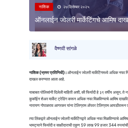
नाशिक
२७ डिसेम्बर २०२५
ऑनलाईन ज्वेलरी मार्केटिंगचे आमिष दाख
वैष्णवी सांगळे
नाशिक (भ्रमर प्रतिनिधी) :
ऑनलाईन ज्वेलरी मार्केटिंगमध्ये अधिक नफा म
दाखल करण्यात आला आहे.
याबाबत पोलिसांनी दिलेली माहिती अशी, की फिर्यादी हे ३९ वर्षीय असून, ते न
कुकॉईन शेअर मार्केट ट्रेडिंग करून अधिक नफा मिळविण्याचे आमिष दाखविले
नारायण गोपाळराव आगरकर यांना टेलिग्राम अ‍ॅपवर टेलिग्राम आयडीवरून 
त्या लिंकद्वारे ऑनलाईन ज्वेलरी मार्केटिंगद्वारे अधिक नफा मिळविण्याचे 
भामट्याने फिर्यादी व साक्षीदाराची एकूण 59 लाख 99 हजार 344 रुपयांच