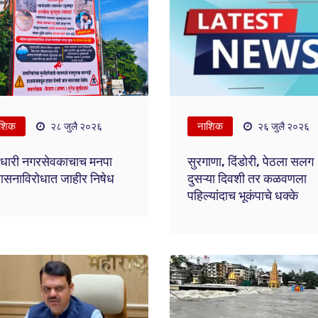
शिक
नाशिक
२८ जुलै २०२६
२६ जुलै २०२६
ताधारी नगरसेवकाचाच मनपा
सुरगाणा, दिंडोरी, पेठला सलग
ासनाविरोधात जाहीर निषेध
दुसऱ्या दिवशी तर कळवणला
पहिल्यांदाच भूकंपाचे धक्के