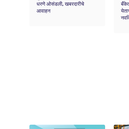
धरणे ओसंडली, खबरदारीचे
बँके
आवाहन
येता
नववि