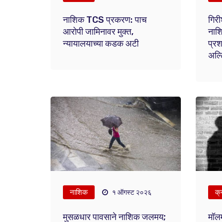
नाशिक TCS प्रकरण: पाच
गिर
आरोपी जामिनावर मुक्त,
नाश
न्यायालयाच्या कडक अटी
प्रश
अल्ट
नाशिक
क्
१ ऑगस्ट २०२६
मुसळधार पावसाने नाशिक जलमय;
मॉलम