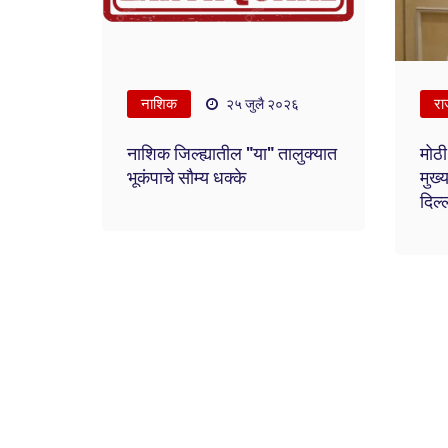
नाशिक
रा
२५ जुलै २०२६
नाशिक जिल्ह्यातील "या" तालुक्यात
मोठी
भूकंपाचे सौम्य धक्के
मुख्
दिल्