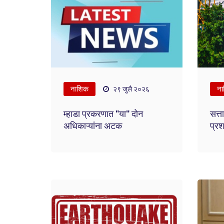
नाशिक
ना
२९ जुलै २०२६
म्हाडा प्रकरणात "या" दोन
सत्
अधिकाऱ्यांना अटक
प्रश