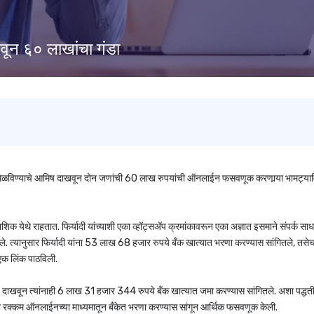
वून ६० लाखांचा गंडा
िळविण्याचे आमिष दाखवून दोन जणांची 60 लाख रुपयांची ऑनलाईन फसवणूक करणार्‍या भामट्याविरु
ाशिक येथे राहतात. फिर्यादी यांच्याशी एका व्हॉट्सअ‍ॅप क्रमांकावरून एका अज्ञात इसमाने संपर्क सा
. त्यानुसार फिर्यादी यांना 53 लाख 68 हजार रुपये बँक खात्यात भरणा करण्यास सांगितले, तसेच 
एक लिंक पाठविली.
आमिष दाखवून त्यांनाही 6 लाख 31 हजार 344 रुपये बँक खात्यात जमा करण्यास सांगितले. अशा पद्धती
ी रक्कम ऑनलाईनच्या माध्यमातून बँकेत भरणा करण्यास सांगून आर्थिक फसवणूक केली.