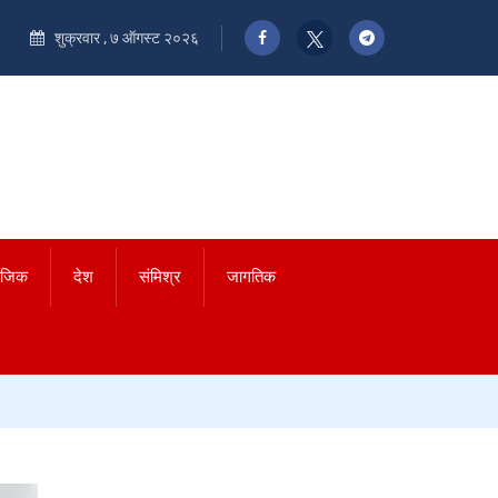
शुक्रवार , ७ ऑगस्ट २०२६
ाजिक
देश
संमिश्र
जागतिक