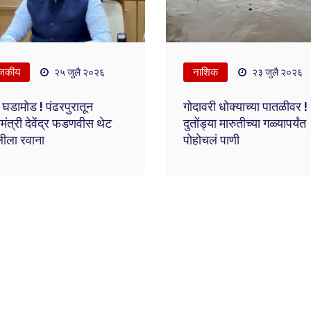
जकीय
नाशिक
२५ जुलै २०२६
२३ जुलै २०२६
 घडामोड ! पंढरपुरातून
गोदावरी धोक्याच्या पातळीवर !
यमंत्री देवेंद्र फडणवीस थेट
दुतोंड्या मारुतीच्या गळ्यापर्यंत
लीला रवाना
पोहोचलं पाणी