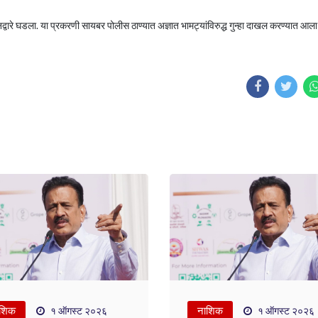
्वारे घडला. या प्रकरणी सायबर पोलीस ठाण्यात अज्ञात भामट्यांविरुद्ध गुन्हा दाखल करण्यात आल
शिक
नाशिक
१ ऑगस्ट २०२६
१ ऑगस्ट २०२६