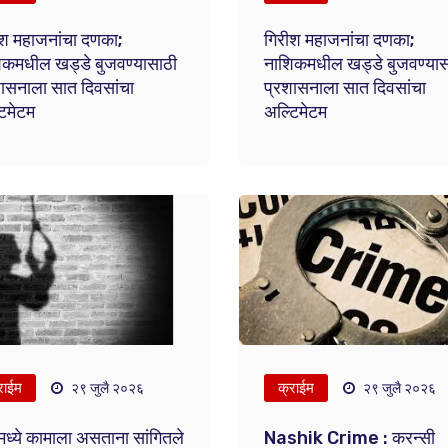
ीश महाजनांचा दणका;
गिरीश महाजनांचा दणका;
िकमधील खड्डे बुजवण्यासाठी
नाशिकमधील खड्डे बुजवण्यास
ासनाला सात दिवसांचा
प्रशासनाला सात दिवसांचा
िमेटम
अल्टिमेटम
राईम
क्राईम
२९ जुलै २०२६
२९ जुलै २०२६
ध्ये कामाला असताना सांगितले
Nashik Crime : करन्सी