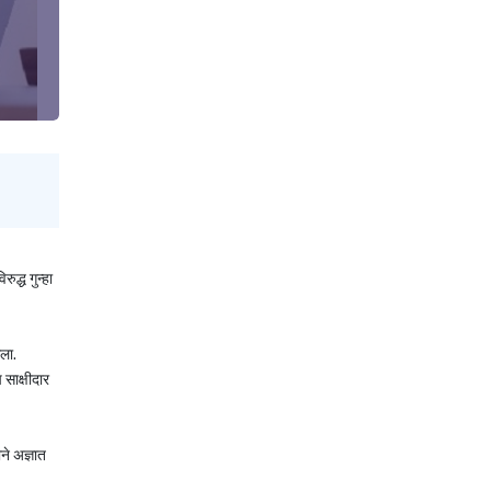
द्ध गुन्हा
धला.
साक्षीदार
ने अज्ञात