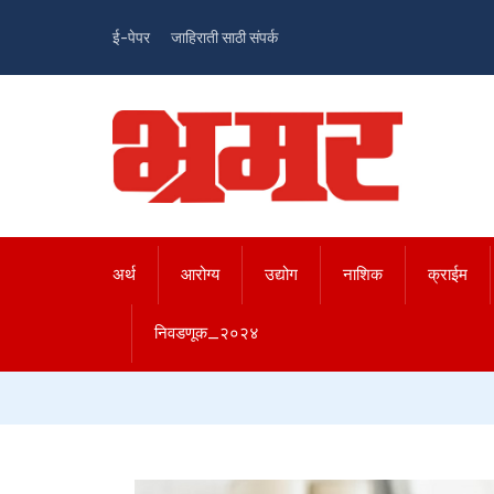
ई-पेपर
जाहिराती साठी संपर्क
अर्थ
आरोग्य
उद्योग
नाशिक
क्राईम
निवडणूक_२०२४