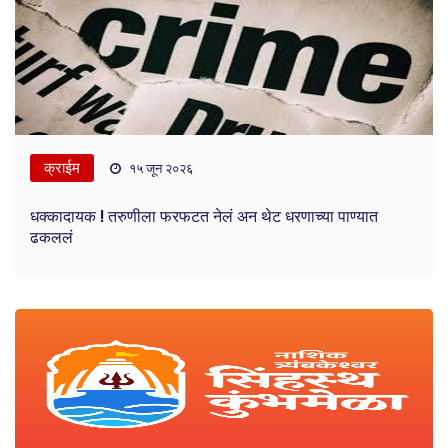
क्राईम
१५ जून २०२६
धक्कादायक ! तरुणीला फरफटत नेलं अन थेट धरणाच्या पाण्यात
ढकललं