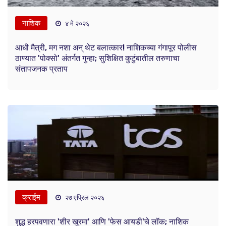
नाशिक
४ मे २०२६
आधी मैत्री, मग नशा अन् थेट बलात्कार! नाशिकच्या गंगापूर पोलीस
ठाण्यात 'पोक्सो' अंतर्गत गुन्हा; सुशिक्षित कुटुंबातील तरुणाचा
संतापजनक प्रताप
क्राईम
२७ एप्रिल २०२६
शुद्ध हरपवणारा 'शीर खुरमा' आणि 'फेस आयडी'चे लॉक; नाशिक