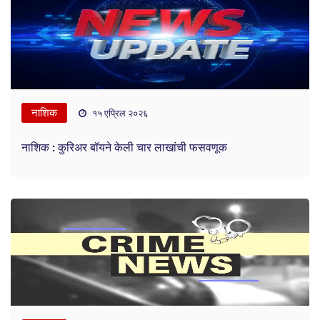
नाशिक
१५ एप्रिल २०२६
नाशिक : कुरिअर बॉयने केली चार लाखांची फसवणूक