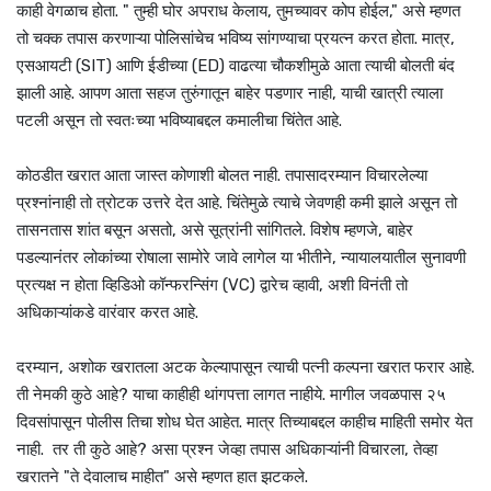
काही वेगळाच होता. " तुम्ही घोर अपराध केलाय, तुमच्यावर कोप होईल," असे म्हणत
तो चक्क तपास करणाऱ्या पोलिसांचेच भविष्य सांगण्याचा प्रयत्न करत होता. मात्र,
एसआयटी (SIT) आणि ईडीच्या (ED) वाढत्या चौकशीमुळे आता त्याची बोलती बंद
झाली आहे. आपण आता सहज तुरुंगातून बाहेर पडणार नाही, याची खात्री त्याला
पटली असून तो स्वतःच्या भविष्याबद्दल कमालीचा चिंतेत आहे.
कोठडीत खरात आता जास्त कोणाशी बोलत नाही. तपासादरम्यान विचारलेल्या
प्रश्नांनाही तो त्रोटक उत्तरे देत आहे. चिंतेमुळे त्याचे जेवणही कमी झाले असून तो
तासनतास शांत बसून असतो, असे सूत्रांनी सांगितले. विशेष म्हणजे, बाहेर
पडल्यानंतर लोकांच्या रोषाला सामोरे जावे लागेल या भीतीने, न्यायालयातील सुनावणी
प्रत्यक्ष न होता व्हिडिओ कॉन्फरन्सिंग (VC) द्वारेच व्हावी, अशी विनंती तो
अधिकाऱ्यांकडे वारंवार करत आहे.
दरम्यान, अशोक खरातला अटक केल्यापासून त्याची पत्नी कल्पना खरात फरार आहे.
ती नेमकी कुठे आहे? याचा काहीही थांगपत्ता लागत नाहीये. मागील जवळपास २५
दिवसांपासून पोलीस तिचा शोध घेत आहेत. मात्र तिच्याबद्दल काहीच माहिती समोर येत
नाही. तर ती कुठे आहे? असा प्रश्न जेव्हा तपास अधिकाऱ्यांनी विचारला, तेव्हा
खरातने "ते देवालाच माहीत" असे म्हणत हात झटकले.