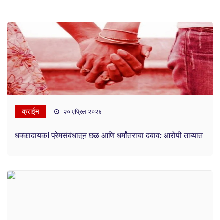
क्राईम
२० एप्रिल २०२६
धक्कादायक! प्रेमसंबंधातून छळ आणि धर्मांतराचा दबाव; आरोपी ताब्यात