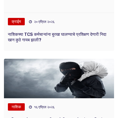
क्राईम
२० एप्रिल २०२६
नाशिकच्या TCS कर्मचाऱ्यांना बुरखा घालण्याचे प्रशिक्षण देणारी निदा
खान कुठे गायब झाली?
नाशिक
१६ एप्रिल २०२६