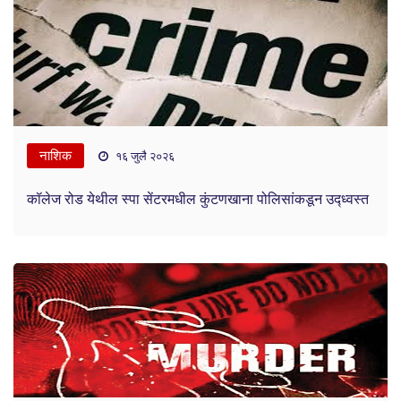
नाशिक
१६ जुलै २०२६
कॉलेज रोड येथील स्पा सेंटरमधील कुंटणखाना पोलिसांकडून उद्ध्वस्त