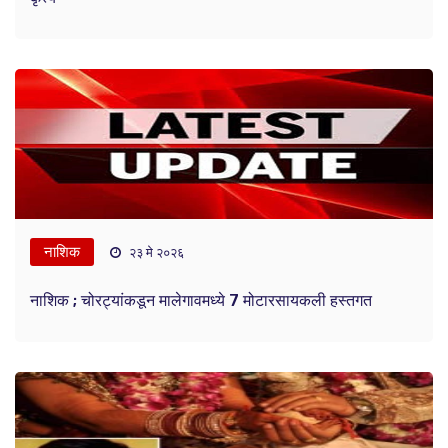
नाशिक
२३ मे २०२६
नाशिक ; चोरट्यांकडून मालेगावमध्ये 7 मोटारसायकली हस्तगत