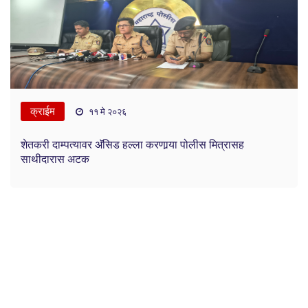
क्राईम
११ मे २०२६
शेतकरी दाम्पत्यावर अ‍ॅसिड हल्ला करणार्‍या पोलीस मित्रासह
साथीदारास अटक