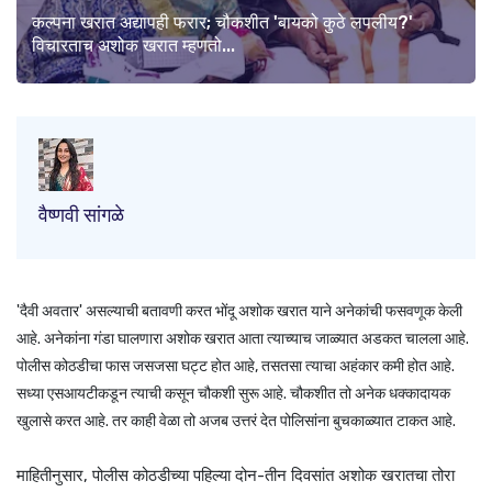
कल्पना खरात अद्यापही फरार; चौकशीत 'बायको कुठे लपलीय?'
विचारताच अशोक खरात म्हणतो...
वैष्णवी सांगळे
'दैवी अवतार' असल्याची बतावणी करत भोंदू अशोक खरात याने अनेकांची फसवणूक केली
आहे. अनेकांना गंडा घालणारा अशोक खरात आता त्याच्याच जाळ्यात अडकत चालला आहे.
पोलीस कोठडीचा फास जसजसा घट्ट होत आहे, तसतसा त्याचा अहंकार कमी होत आहे.
सध्या एसआयटीकडून त्याची कसून चौकशी सुरू आहे. चौकशीत तो अनेक धक्कादायक
खुलासे करत आहे. तर काही वेळा तो अजब उत्तरं देत पोलिसांना बुचकाळ्यात टाकत आहे.
माहितीनुसार, पोलीस कोठडीच्या पहिल्या दोन-तीन दिवसांत अशोक खरातचा तोरा