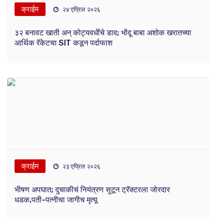
क्राईम
२४ एप्रिल २०२६
३२ बनावट खाती अन् कोट्यवधींचे डाव; भोंदू बाबा अशोक खरातच्या
आर्थिक रॅकेटचा SIT कडून पर्दाफाश
क्राईम
२३ एप्रिल २०२६
भीषण अपघात; दुचाकीचं नियंत्रण सुटून ट्रॅक्टरला जोरदार
धडक,पती-पत्नीचा जागीच मृत्यू