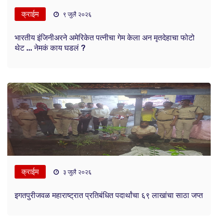
क्राईम
९ जुलै २०२६
भारतीय इंजिनीअरने अमेरिकेत पत्नीचा गेम केला अन मृतदेहाचा फोटो
थेट ... नेमकं काय घडलं ?
क्राईम
३ जुलै २०२६
इगतपुरीजवळ महाराष्ट्रात प्रतिबंधित पदार्थांचा ६९ लाखांचा साठा जप्त