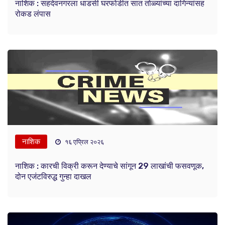
नाशिक : सहदेवनगरला धाडसी घरफोडीत सात तोळ्यांच्या दागिन्यांसह
रोकड लंपास
नाशिक
१६ एप्रिल २०२६
नाशिक : कारची विक्री करून देण्याचे सांगून 29 लाखांची फसवणूक,
दोन एजंटविरुद्ध गुन्हा दाखल