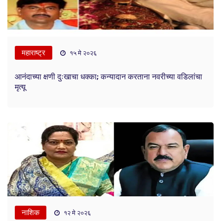
महाराष्ट्र
१५ मे २०२६
आनंदाच्या क्षणी दुःखाचा धक्का; कन्यादान करताना नवरीच्या वडिलांचा
मृत्यू
नाशिक
१२ मे २०२६