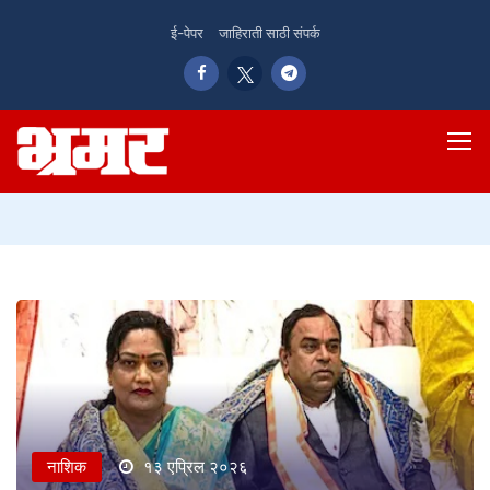
ई-पेपर
जाहिराती साठी संपर्क
नाशिक
१३ एप्रिल २०२६