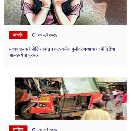
क्राईम
२५ जुलै २०२६
धक्कादायक ! पोलिसाकडून अल्पवयीन मुलीवरअत्याचार ; पीडितेचा
आत्महत्येचा प्रयत्न
नाशिक
२० जुलै २०२६