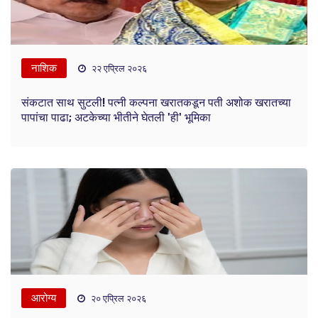
नाशिक
२२ एप्रिल २०२६
संकटात साथ सुटली! पत्नी कल्पना खरातकडून पती अशोक खरातच्या
पापांचा पाढा; अटकेच्या भीतीने घेतली 'ही' भूमिका
आरोग्य
२० एप्रिल २०२६