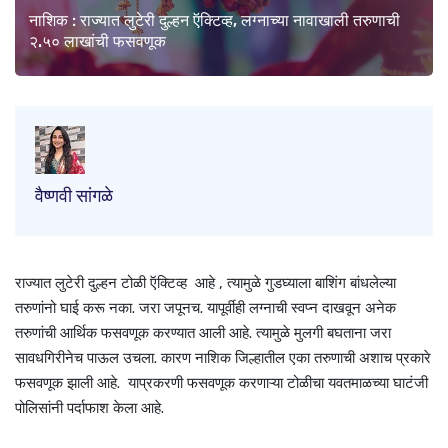
नाशिक : राज्यात लुटेरी दुल्हन ऍक्टिव्ह, लग्नाच्या नावाखाली तरुणाची
२.५० लाखांची फसवणूक
वैष्णवी सांगळे
राज्यात लुटेरी दुल्हन टोळी ऍक्टिव्ह आहे , त्यामुळे गुडघ्याला बाशिंग बांधलेल्या
तरुणांनो घाई करू नका. जरा जपूनच. यापूर्वीही लग्नाची स्वप्न दाखवून अनेक
तरुणांची आर्थिक फसवणूक करण्यात आली आहे. त्यामुळे मुलगी बघताना जरा
सावधगिरीनेच पाऊल उचला. कारण नाशिक जिल्हातील एका तरुणाची अशाच प्रकारे
फसवणूक झाली आहे. याप्रकरणी फसवणूक करणाऱ्या टोळीचा यवतमाळच्या घाटंजी
पोलिसांनी पर्दाफाश केला आहे.