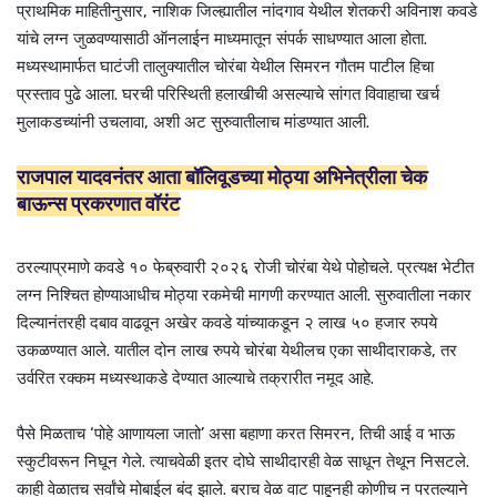
प्राथमिक माहितीनुसार, नाशिक जिल्ह्यातील नांदगाव येथील शेतकरी अविनाश कवडे
यांचे लग्न जुळवण्यासाठी ऑनलाईन माध्यमातून संपर्क साधण्यात आला होता.
मध्यस्थामार्फत घाटंजी तालुक्यातील चोरंबा येथील सिमरन गौतम पाटील हिचा
प्रस्ताव पुढे आला. घरची परिस्थिती हलाखीची असल्याचे सांगत विवाहाचा खर्च
मुलाकडच्यांनी उचलावा, अशी अट सुरुवातीलाच मांडण्यात आली.
राजपाल यादवनंतर आता बॉलिवूडच्या मोठ्या अभिनेत्रीला चेक
बाऊन्स प्रकरणात वॉरंट
ठरल्याप्रमाणे कवडे १० फेब्रुवारी २०२६ रोजी चोरंबा येथे पोहोचले. प्रत्यक्ष भेटीत
लग्न निश्चित होण्याआधीच मोठ्या रकमेची मागणी करण्यात आली. सुरुवातीला नकार
दिल्यानंतरही दबाव वाढवून अखेर कवडे यांच्याकडून २ लाख ५० हजार रुपये
उकळण्यात आले. यातील दोन लाख रुपये चोरंबा येथीलच एका साथीदाराकडे, तर
उर्वरित रक्कम मध्यस्थाकडे देण्यात आल्याचे तक्रारीत नमूद आहे.
पैसे मिळताच ‘पोहे आणायला जातो’ असा बहाणा करत सिमरन, तिची आई व भाऊ
स्कुटीवरून निघून गेले. त्याचवेळी इतर दोघे साथीदारही वेळ साधून तेथून निसटले.
काही वेळातच सर्वांचे मोबाईल बंद झाले. बराच वेळ वाट पाहूनही कोणीच न परतल्याने