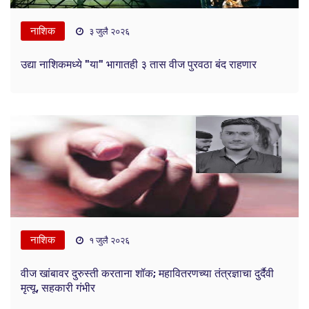
नाशिक
३ जुलै २०२६
उद्या नाशिकमध्ये "या" भागातही ३ तास वीज पुरवठा बंद राहणार
नाशिक
१ जुलै २०२६
वीज खांबावर दुरुस्ती करताना शॉक; महावितरणच्या तंत्रज्ञाचा दुर्दैवी
मृत्यू, सहकारी गंभीर