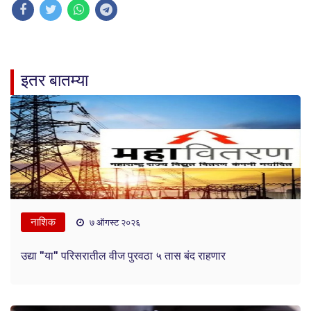
इतर बातम्या
नाशिक
७ ऑगस्ट २०२६
उद्या "या" परिसरातील वीज पुरवठा ५ तास बंद राहणार