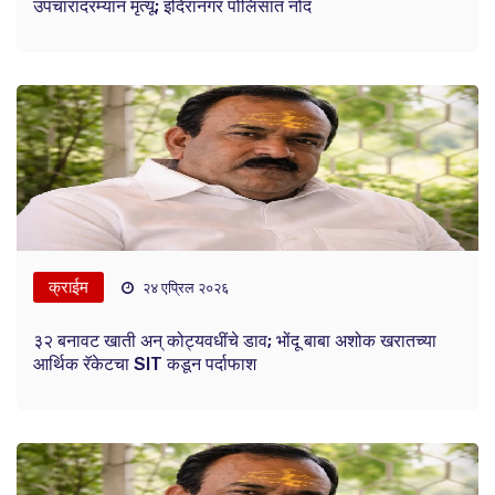
उपचारादरम्यान मृत्यू; इंदिरानगर पोलिसांत नोंद
क्राईम
२४ एप्रिल २०२६
३२ बनावट खाती अन् कोट्यवधींचे डाव; भोंदू बाबा अशोक खरातच्या
आर्थिक रॅकेटचा SIT कडून पर्दाफाश