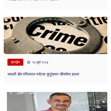
क्राईम
१३ जुलै २०२६
भावली डॅम परिसरात पर्यटक कुटुंबावर जीवघेणा हल्ला