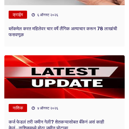
क्राईम
६ ऑगस्ट २०२६
ब्लॅकमेल करत महिलेवर चार वर्षे लैंगिक अत्याचार करून 78 लाखांची
फसवणूक
नाशिक
४ ऑगस्ट २०२६
कर्ज फेडलं तरी जमीन गेली? शेतकऱ्यासोबत बँकेनं असं काही
केलं...नाशिकमध्ये मोठा जमीन घोटाळा