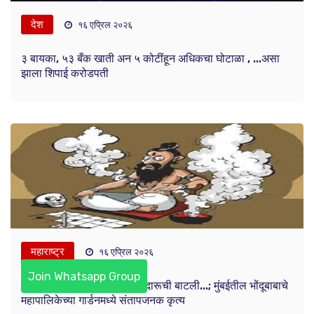
देश
१६ एप्रिल २०२६
३ बायका, ५३ बँक खाती अन ५ कोटींहून अधिकचा घोटाळा , ...असा
झाला शिपाई करोडपती
महाराष्ट्र
१६ एप्रिल २०२६
Join Whatsapp Group
बकऱ्याचा कलेजा, लिंबू-टाचणी, दारूची बाटली...; मुंबईतील भोंदूबाबाचे
महापालिकेच्या गार्डनमध्ये संतापजनक कृत्य