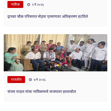
नाशिक
९ मे २०२६
द्वारका चौक परिसरात मोठ्या प्रमाणावर अतिक्रमण हटविले
राजकीय
७ मे २०२६
संजय राऊत यांचा नाशिकमध्ये भाजपावर हल्लाबोल