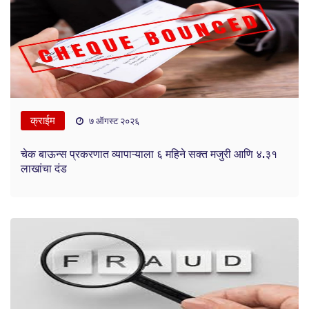
क्राईम
७ ऑगस्ट २०२६
चेक बाऊन्स प्रकरणात व्यापाऱ्याला ६ महिने सक्त मजुरी आणि ४.३१
लाखांचा दंड