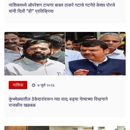
नाशिकमध्ये ऑपरेशन टायगर बाबत ठाकरे गटाचे गटनेते केशव पोरजे
यांनी दिली "ही" प्रतिक्रिया
नाशिक
७ जुलै २०२६
कुंभमेळ्यातील ठेकेदारांवरून नवा वाद; बड्या नेत्याच्या विधानाने
राजकीय खळबळ