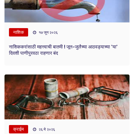
नाशिक
१७ जून २०२६
नाशिककरांसाठी महत्त्वाची बातमी ! जून-जुलैच्या आठवड्याच्या 'या'
दिवशी पाणीपुरवठा राहणार बंद
क्राईम
२६ मे २०२६