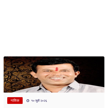
नाशिक
१० जुलै २०२६