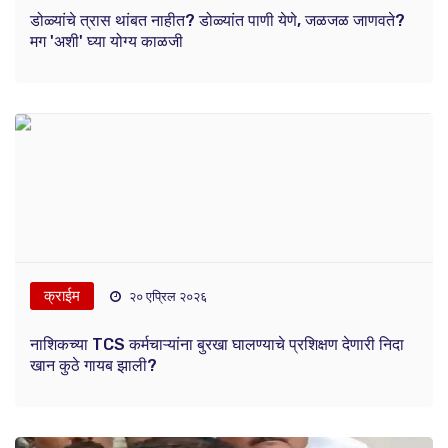
डोळ्यांचे त्रास थांबत नाहीत? डोळ्यांत पाणी येणे, जळजळ जाणवते?
मग 'अशी' घ्या योग्य काळजी
क्राईम
२० एप्रिल २०२६
नाशिकच्या TCS कर्मचाऱ्यांना बुरखा घालण्याचे प्रशिक्षण देणारी निदा
खान कुठे गायब झाली?