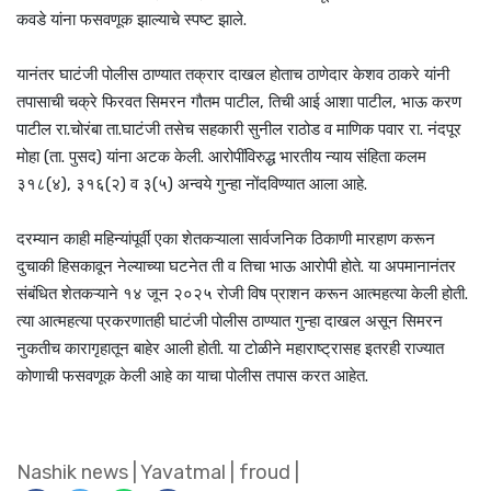
कवडे यांना फसवणूक झाल्याचे स्पष्ट झाले.
यानंतर घाटंजी पोलीस ठाण्यात तक्रार दाखल होताच ठाणेदार केशव ठाकरे यांनी
तपासाची चक्रे फिरवत सिमरन गौतम पाटील, तिची आई आशा पाटील, भाऊ करण
पाटील रा.चोरंबा ता.घाटंजी तसेच सहकारी सुनील राठोड व माणिक पवार रा. नंदपूर
मोहा (ता. पुसद) यांना अटक केली. आरोपींविरुद्ध भारतीय न्याय संहिता कलम
३१८(४), ३१६(२) व ३(५) अन्वये गुन्हा नोंदविण्यात आला आहे.
दरम्यान काही महिन्यांपूर्वी एका शेतकऱ्याला सार्वजनिक ठिकाणी मारहाण करून
दुचाकी हिसकावून नेल्याच्या घटनेत ती व तिचा भाऊ आरोपी होते. या अपमानानंतर
संबंधित शेतकऱ्याने १४ जून २०२५ रोजी विष प्राशन करून आत्महत्या केली होती.
त्या आत्महत्या प्रकरणातही घाटंजी पोलीस ठाण्यात गुन्हा दाखल असून सिमरन
नुकतीच कारागृहातून बाहेर आली होती. या टोळीने महाराष्ट्रासह इतरही राज्यात
कोणाची फसवणूक केली आहे का याचा पोलीस तपास करत आहेत.
Nashik news
|
Yavatmal
|
froud
|