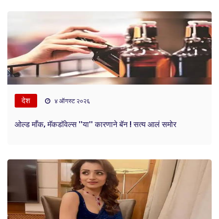
देश
४ ऑगस्ट २०२६
ओल्ड माँक, मॅकडॉवेल्स ''या'' कारणाने बॅन ! सत्य आलं समोर