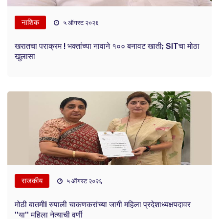
नाशिक
५ ऑगस्ट २०२६
खरातचा पराक्रम ! भक्तांच्या नावाने १०० बनावट खाती; SITचा मोठा
खुलासा
राजकीय
५ ऑगस्ट २०२६
मोठी बातमी! रुपाली चाकणकरांच्या जागी महिला प्रदेशाध्यक्षपदावर
''या'' महिला नेत्याची वर्णी