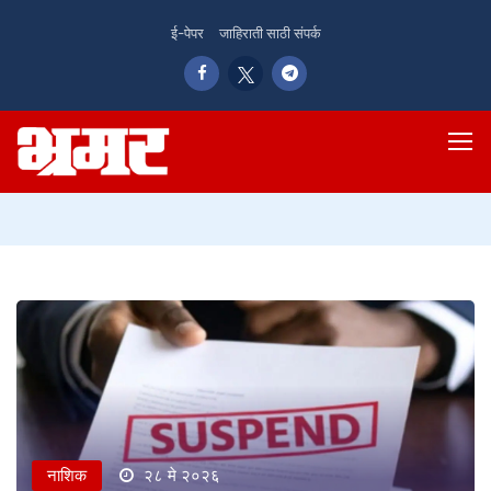
ई-पेपर
जाहिराती साठी संपर्क
नाशिक
२८ मे २०२६