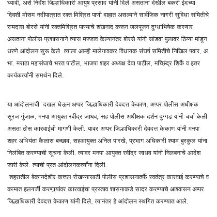
घ्यावी, असे निर्देश जिल्हाधिकारी आयुष प्रसाद यांनी दिले असताना देखील बकरी ईदच्या
दिवशी मोसम नदीपात्रात रक्त मिश्रित पाणी वाहात असल्याने सार्वजिक नागरी सुविधा समितीचे
रामदास बोरसे यांनी रक्तमिश्रित पाण्याचे शंखनाद करून जलपूजन दुग्धाभिषेक करणार
असताना पोलीस प्रशासनाने त्यास मज्जाव केल्यानंतर बोरसे यांनी सांडवा पुलावर ठिय्या मांडून
धरणे आंदोलन सुरू केले. त्याला आम्ही मालेगावकर विधायक संघर्ष समितीचे निखिल पवार, अ.
भा. मराठा महासंघाचे भरत पाटील, भाजपा शहर अध्यक्ष देवा पाटील, मच्छिंद्र शिर्के व इतर
कार्यकर्त्यांनी समर्थन दिले.
या आंदोलनाची दखल घेऊन अप्पर जिल्हाधिकारी देवदत्त केकाण, अप्पर पोलीस अधीक्षक
सूरज गुंजाळ, मनपा आयुक्त रवींद्र जाधव, सह पोलीस अधीक्षक दर्शन दुग्गड यांनी चर्चा केली
असता ठोस कारवाईची मागणी केली. यावर अप्पर जिल्हाधिकारी देवदत्त केकाण यांनी मनपा
शहर अभियंता कैलास बच्छाव, सहआयुक्त अनिल पारखे, प्रभाग अधिकारी श्याम बुरकुल यांना
निलंबित करण्याची सूचना केली. त्यावर मनपा आयुक्त रवींद्र जाधव यांनी निलबनाचे आदेश
जारी केले. त्याची प्रत आंदोलनकर्त्यांना दिली.
शहरातील बेकायदेशीर कत्तल रोखण्यासाठी पोलीस प्रशासनातर्फे स्वतंत्र कारवाई करण्याचे व
कामात हलगर्जी करणार्‍यांवर कारवाईचा प्रस्ताव शासनाकडे सादर करण्याचे आश्‍वासन अप्पर
जिल्हाधिकारी देवदत्त केकाण यांनी दिले, त्यानंतर हे आंदोलन स्थगित करण्यात आले.