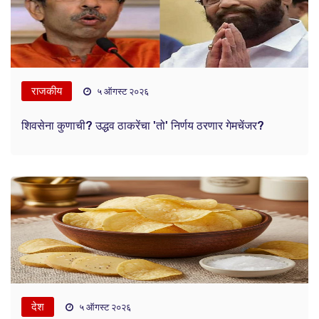
राजकीय
५ ऑगस्ट २०२६
शिवसेना कुणाची? उद्धव ठाकरेंचा 'तो' निर्णय ठरणार गेमचेंजर?
देश
५ ऑगस्ट २०२६