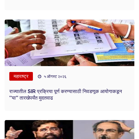
महाराष्ट्र
५ ऑगस्ट २०२६
राज्यातील SIR प्रक्रिया पूर्ण करण्यासाठी निवडणूक आयोगाकडून
''या'' तारखेपर्यंत मुदतवाढ