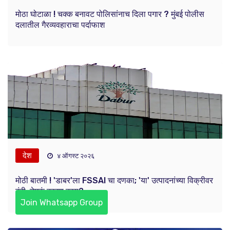
मोठा घोटाळा ! चक्क बनावट पोलिसांनाच दिला पगार ? मुंबई पोलीस
दलातील गैरव्यवहाराचा पर्दाफाश
देश
४ ऑगस्ट २०२६
मोठी बातमी ! 'डाबर'ला FSSAI चा दणका; 'या' उत्पादनांच्या विक्रीवर
बंदी, नेमकं कारण काय?
Join Whatsapp Group