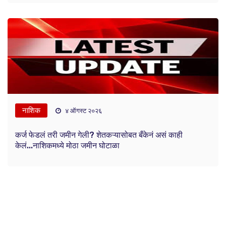
नाशिक
४ ऑगस्ट २०२६
कर्ज फेडलं तरी जमीन गेली? शेतकऱ्यासोबत बँकेनं असं काही
केलं...नाशिकमध्ये मोठा जमीन घोटाळा