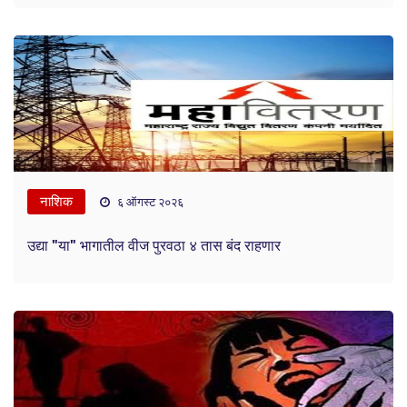
नाशिक
६ ऑगस्ट २०२६
उद्या "या" भागातील वीज पुरवठा ४ तास बंद राहणार