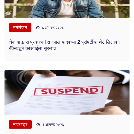
मनोरंजन
६ ऑगस्ट २०२६
चेक बाऊन्स प्रकरण ! राजपाल यादवच्या 2 प्रॉपर्टींचा थेट लिलाव :
बँकेकडून कारवाईला सुरुवात
महाराष्ट्र
६ ऑगस्ट २०२६