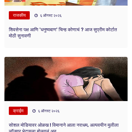
राजकीय
६ ऑगस्ट २०२६
शिवसेना पक्ष आणि 'धनुष्यबाण' चिन्ह कोणाचं ? आज सुप्रीम कोर्टात
मोठी सुनावणी
क्राईम
६ ऑगस्ट २०२६
सोशल मोडियावर ओळख ! विमानाने आला नराधम, अल्पवयीन मुलीला
लॉजवर भेटायला बोलवलं अन...