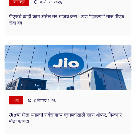
संमिश्र
४ ऑगस्ट २०२६
पीएफचे काही काम असेल तर आजच करा ! उद्या ''इतक्या'' तास पीएफ
सेवा बंद
देश
४ ऑगस्ट २०२६
Jioचा मोठा धमाका! सर्वसामान्य ग्राहकांसाठी खास ऑफर, मिळणार
मोठा फायदा