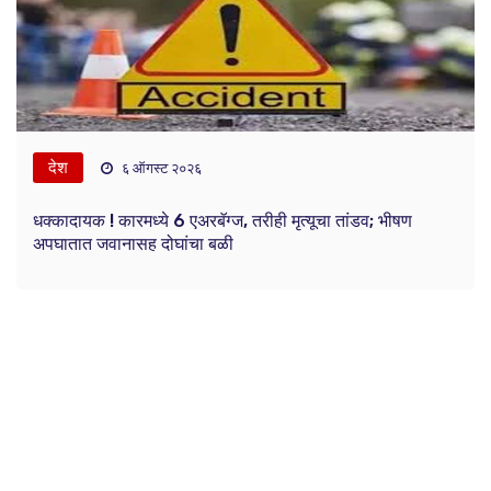
देश
६ ऑगस्ट २०२६
धक्कादायक ! कारमध्ये 6 एअरबॅग्ज, तरीही मृत्यूचा तांडव; भीषण
अपघातात जवानासह दोघांचा बळी