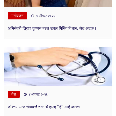
मनोरंजन
४ ऑगस्ट २०२६
अभिनेत्री त्रिशा कृष्णन बद्दल डबल मिनिंग विधान, थेट अटक !
देश
४ ऑगस्ट २०२६
डॉक्टर आज संपावर! रुग्णांचे हाल; ''हे'' आहे कारण