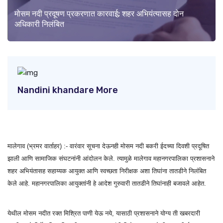
मोसम नदी प्रदूषण प्रकरणात कारवाई; शहर अभियंत्यासह दोन
अधिकारी निलंबित
Nandini khandare More
मालेगाव (भ्रमर वार्ताहर) :- वारंवार सूचना देऊनही मोसम नदी बकरी ईदच्या दिवशी प्रदूषित
झाली आणि सामाजिक संघटनांनी आंदोलन केले. त्यामुळे मालेगाव महानगरपालिका प्रशासनाने
शहर अभियंतासह सहाय्यक आयुक्त आणि स्वच्छता निरीक्षक अशा तिघांना तातडीने निलंबित
केले आहे. महानगरपालिका आयुक्तांनी हे आदेश गुरुवारी तातडीने तिघांनाही बजावले आहेत.
येथील मोसम नदीत रक्त मिश्रित पाणी येऊ नये, यासाठी प्रशासनाने योग्य ती खबरदारी