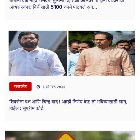
यायला वेळ नाही ! निर्दयी मुलींनी व्हिडिओ कॉलवर पाहिला वडिलांचा
अंत्यसंस्कार; विधीसाठी 5100 रुपये पाठवले अन...
राजकीय
६ ऑगस्ट २०२६
शिवसेना पक्ष आणि चिन्ह वाद ! आम्ही निर्णय देऊ तो भविष्यासाठी लागू
होईल ; सुप्रीम कोर्ट