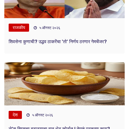
राजकीय
५ ऑगस्ट २०२६
शिवसेना कुणाची? उद्धव ठाकरेंचा 'तो' निर्णय ठरणार गेमचेंजर?
देश
५ ऑगस्ट २०२६
ले’स चिप्सचा बटाट्याचा वाद थेट कोर्टात ! नेमकं प्रकरण काय?