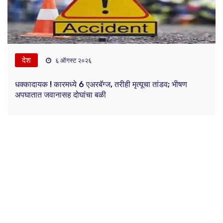
देश
६ ऑगस्ट २०२६
धक्कादायक ! कारमध्ये 6 एअरबॅग्ज, तरीही मृत्यूचा तांडव; भीषण
अपघातात जवानासह दोघांचा बळी