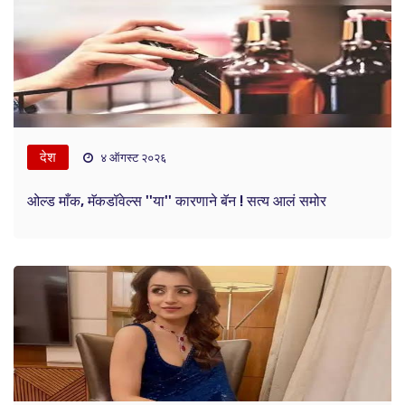
देश
४ ऑगस्ट २०२६
ओल्ड माँक, मॅकडॉवेल्स ''या'' कारणाने बॅन ! सत्य आलं समोर