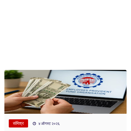
संमिश्र
४ ऑगस्ट २०२६