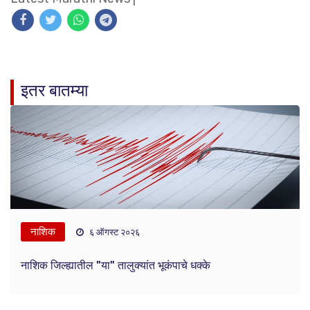
इतर बातम्या
नाशिक
६ ऑगस्ट २०२६
नाशिक जिल्ह्यातील "या" तालुक्यांत भूकंपाचे धक्के