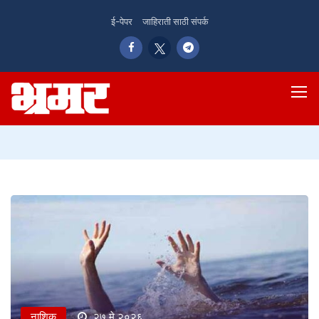
ई-पेपर
जाहिराती साठी संपर्क
नाशिक
२७ मे २०२६