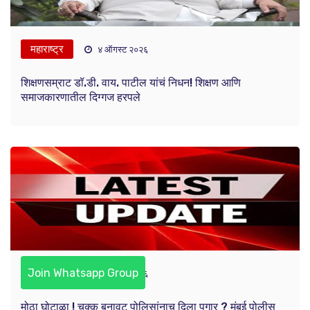
महाराष्ट्र
४ ऑगस्ट २०२६
शिक्षणसम्राट डॉ.डी. वाय. पाटील यांचं निधन! शिक्षण आणि
समाजकारणातील दिग्गज हरपले
Join Whatsapp Group
महाराष्ट्र
४ ऑगस्ट २०२६
मोठा घोटाळा ! चक्क बनावट पोलिसांनाच दिला पगार ? मुंबई पोलीस