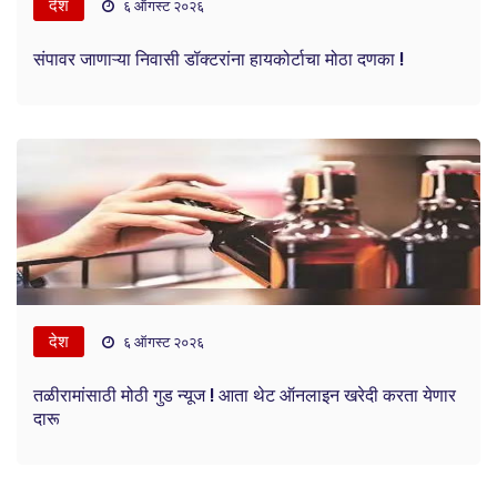
देश
६ ऑगस्ट २०२६
संपावर जाणाऱ्या निवासी डॉक्टरांना हायकोर्टाचा मोठा दणका !
देश
६ ऑगस्ट २०२६
तळीरामांसाठी मोठी गुड न्यूज ! आता थेट ऑनलाइन खरेदी करता येणार
दारू