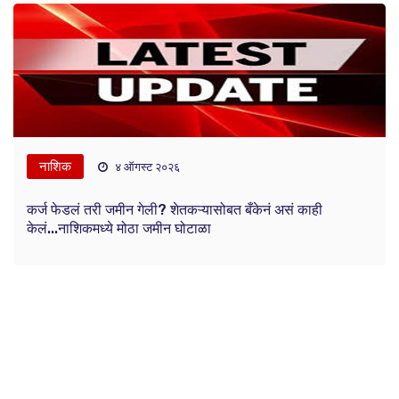
नाशिक
४ ऑगस्ट २०२६
कर्ज फेडलं तरी जमीन गेली? शेतकऱ्यासोबत बँकेनं असं काही
केलं...नाशिकमध्ये मोठा जमीन घोटाळा