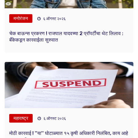
मनोरंजन
६ ऑगस्ट २०२६
चेक बाऊन्स प्रकरण ! राजपाल यादवच्या 2 प्रॉपर्टींचा थेट लिलाव :
बँकेकडून कारवाईला सुरुवात
महाराष्ट्र
६ ऑगस्ट २०२६
मोठी कारवाई ! ''या'' घोटाळ्यात १५ कृषी अधिकारी निलंबित, काय आहे