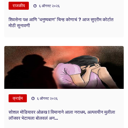
राजकीय
६ ऑगस्ट २०२६
शिवसेना पक्ष आणि 'धनुष्यबाण' चिन्ह कोणाचं ? आज सुप्रीम कोर्टात
मोठी सुनावणी
क्राईम
६ ऑगस्ट २०२६
सोशल मोडियावर ओळख ! विमानाने आला नराधम, अल्पवयीन मुलीला
लॉजवर भेटायला बोलवलं अन...