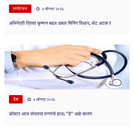
मनोरंजन
४ ऑगस्ट २०२६
अभिनेत्री त्रिशा कृष्णन बद्दल डबल मिनिंग विधान, थेट अटक !
देश
४ ऑगस्ट २०२६
डॉक्टर आज संपावर! रुग्णांचे हाल; ''हे'' आहे कारण