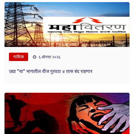
नाशिक
६ ऑगस्ट २०२६
उद्या "या" भागातील वीज पुरवठा ४ तास बंद राहणार