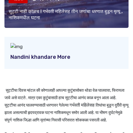
सुट्टी नाही काळच ! गर्भवती महिलेसह तीन जणांचा धरणात बुडून मृत्यू ,
नाशिकमधील घटना
Nandini khandare More
सुट्टीचा दिवस म्हंटल की कोणालाही आपल्या कुटुंबासोबत थोडा वेळ घालवावा, फिरायला
जावे असे वाटते . मात्र एका कुटुंबासाठी हाच सुट्टीचा आनंद काळ बनून आला आहे.
गर्भवती महिलेसह
सुट्टीचा आनंद घालवण्यासाठी धरणावर गेलेल्या
तिघांचा बुडून दुर्दैवी मृत्यू
झाला असल्याची हृदयद्रावक घटना नाशिकमधून समोर आली आहे.
या भीषण दुर्घटनेमुळे
संपूर्ण नाशिक जिल्हा आणि मृतांच्या निवासी परिसरात शोककळा पसरली आहे.