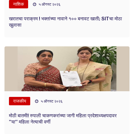
नाशिक
५ ऑगस्ट २०२६
खरातचा पराक्रम ! भक्तांच्या नावाने १०० बनावट खाती; SITचा मोठा
खुलासा
राजकीय
५ ऑगस्ट २०२६
मोठी बातमी! रुपाली चाकणकरांच्या जागी महिला प्रदेशाध्यक्षपदावर
''या'' महिला नेत्याची वर्णी