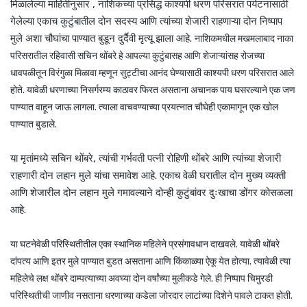
मिळालेल्या माहितीनुसार , नाशिकच्या प्रसिद्ध काश्यपी धरण परिसरात पर्यटनासाठी
गेलेल्या एकाच कुटुंबातील दोन सदस्य आणि त्यांच्या शेजारी राहणाऱ्या दोन निष्पाप
मुले अशा चौघांचा पाण्यात बुडून दुर्दैवी मृत्यू झाला आहे.
नाशिकमधील मखमलाबाद नाका
परिसरातील रहिवासी सचिन थोंबरे हे आपल्या कुटुंबासह आणि शेजाऱ्यांसह रोजच्या
धावपळीतून विरंगुळा मिळावा म्हणून सुट्टीचा आनंद घेण्यासाठी काश्यपी धरण परिसरात आले
होते. यावेळी धरणाच्या निसर्गरम्य काठावर फिरत असताना अचानक पाय घसरल्याने एक जण
पाण्यात वाहून जाऊ लागला. त्याला वाचवण्याच्या प्रयत्नात चौघेही एकामागून एक खोल
पाण्यात बुडाले.
या मृतांमध्ये सचिन थोंबरे, त्यांची गर्भवती पत्नी रोहिणी थोंबरे आणि त्यांच्या शेजारी
राहणारी दोन लहान मुले यांचा समावेश आहे. एकाच वेळी घरातील दोन मुख्य व्यक्ती
आणि शेजारील दोन लहान मुले गमावल्याने दोन्ही कुटुंबांवर दुःखाचा डोंगर कोसळला
आहे.
या घटनेवेळी परिस्थितीतील एका स्थानिक महिलेने प्रसंगावधान दाखवले. यावेळी थोंबरे
दांपत्य आणि इतर मुले पाण्यात बुडत असताना आणि किंकाळ्या ऐकू येत होत्या. त्यावेळी त्या
महिलेचे लक्ष थोंबरे दाम्पत्याच्या अवघ्या दोन वर्षांच्या मुलीकडे गेले. ही निष्पाप चिमुरडी
परिस्थितीची जाणीव नसताना धरणाच्या कडेला जोरदार लाटांच्या दिशेने पावले टाकत होती.