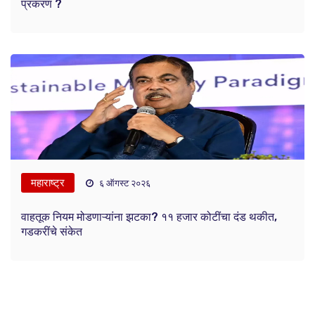
प्रकरण ?
महाराष्ट्र
६ ऑगस्ट २०२६
वाहतूक नियम मोडणाऱ्यांना झटका? ११ हजार कोटींचा दंड थकीत,
गडकरींचे संकेत