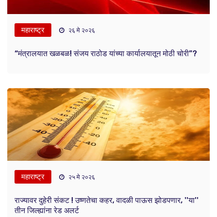
महाराष्ट्र
२६ मे २०२६
“मंत्रालयात खळबळ! संजय राठोड यांच्या कार्यालयातून मोठी चोरी”?
महाराष्ट्र
२५ मे २०२६
राज्यावर दुहेरी संकट ! उष्णतेचा कहर, वादळी पाऊस झोडपणार, ''या''
तीन जिल्ह्यांना रेड अलर्ट