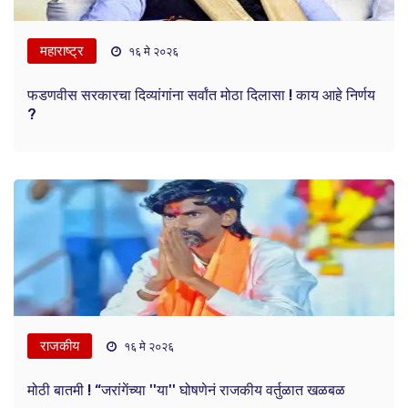
महाराष्ट्र
१६ मे २०२६
फडणवीस सरकारचा दिव्यांगांना सर्वांत मोठा दिलासा ! काय आहे निर्णय
?
राजकीय
१६ मे २०२६
मोठी बातमी ! “जरांगेंच्या ''या'' घोषणेनं राजकीय वर्तुळात खळबळ