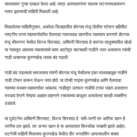
चालकावर गुन्हा दाखल केला आहे. मात्र अपघातानंतर चालक घटनास्थळावरुन
पसार झाल्याची माहिती मिळाली आहे.
मिळालेल्या माहितीनुसार, अकोला जिल्ह्यातील बोरगाव मंजू पोलीस स्टेशन हद्दीतील
राष्ट्रीय राज्य महामार्गावरील पैलपाडा गावाजवळ चायनीज व्यवसाय करणारे बोरगाव
मंजू भीमनगर येथील धिरज सिरसाठ, अश्‍विनी सिरसाठ हे कारंजा तालुक्यातील खेर्डा
या गावातून आपल्या व्यवसायाचे काम आटोपून चारचाकी गाडीने जात असताना त्यांची
गाडी अचानक कुरणखेड जवळ बंद पडली.
गाडी बंद पडल्याचे समजताच त्यांनी बोरगाव मंजू येथीलच एका मालवाहतूक गाडीने
गाडी टोचन करून घेऊन जात होते. या दोन्ही गाड्या कुरणखेड आणि पैलपाडा
गावच्या मध्यात महामार्गावर थांबल्या. गाडीतून उतरून गाडीचे टायर पाहत असताना
भरधाव वेगाने येणार्‍या अज्ञात वाहनाने रस्त्याच्या बाजूला असलेल्या चारही व्यक्तींना
उडवले.
या दुर्घटनेत अश्‍विनी शिरसाट, धिरज सिरसाठ हे पती-पत्नी तर आरिफ खान हे
जागीच ठार झाले. तर अन्वर खान हे या अपघातात किरकोळ जखमी झाले आहेत.
घटनेची माहिती मिळताच कुरणखेड येथील वीर भगतसिंग आपत्कालीन बचाव