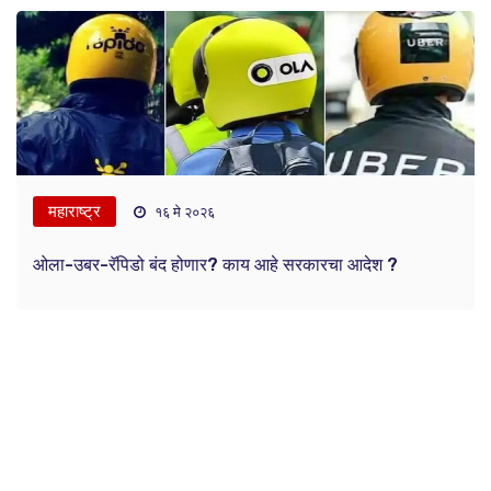
महाराष्ट्र
१६ मे २०२६
ओला-उबर-रॅपिडो बंद होणार? काय आहे सरकारचा आदेश ?