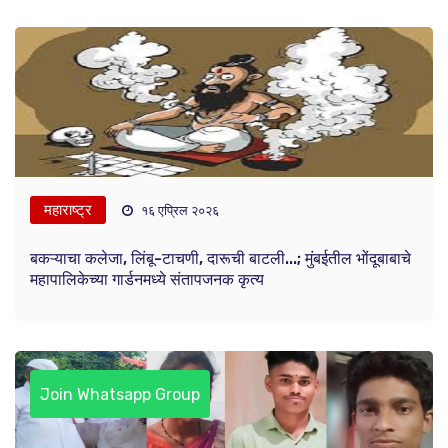
महाराष्ट्र
१६ एप्रिल २०२६
बकऱ्याचा कलेजा, लिंबू-टाचणी, दारूची बाटली...; मुंबईतील भोंदूबाबाचे
महापालिकेच्या गार्डनमध्ये संतापजनक कृत्य
Join Whatsapp Group