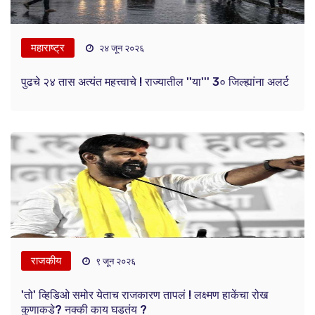
महाराष्ट्र
२४ जून २०२६
पुढचे २४ तास अत्यंत महत्त्वाचे ! राज्यातील ''या''' 3० जिल्ह्यांना अलर्ट
राजकीय
९ जून २०२६
'तो' व्हिडिओ समोर येताच राजकारण तापलं ! लक्ष्मण हाकेंचा रोख
कुणाकडे? नक्की काय घडतंय ?