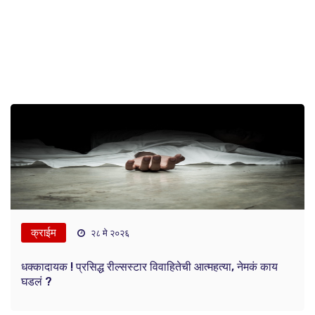
क्राईम
२८ मे २०२६
धक्कादायक ! प्रसिद्ध रील्सस्टार विवाहितेची आत्महत्या, नेमकं काय
घडलं ?