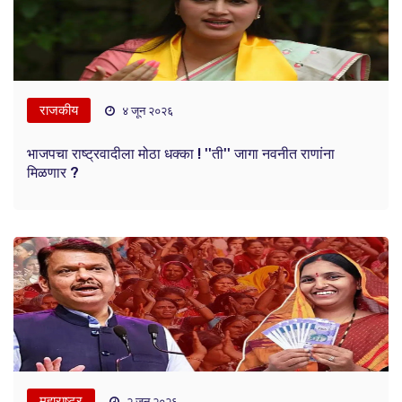
राजकीय
४ जून २०२६
भाजपचा राष्ट्रवादीला मोठा धक्का ! ''ती'' जागा नवनीत राणांना
मिळणार ?
महाराष्ट्र
२ जून २०२६