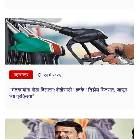
महाराष्ट्र
२२ मे २०२६
“शेतकऱ्यांना मोठा दिलासा; शेतीसाठी ''इतके'' डिझेल मिळणार, जाणून
घ्या प्रक्रिया”