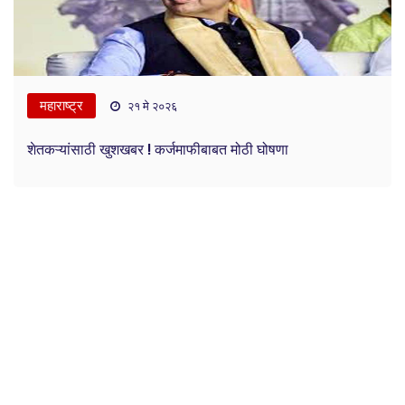
महाराष्ट्र
२१ मे २०२६
शेतकऱ्यांसाठी खुशखबर ! कर्जमाफीबाबत मोठी घोषणा