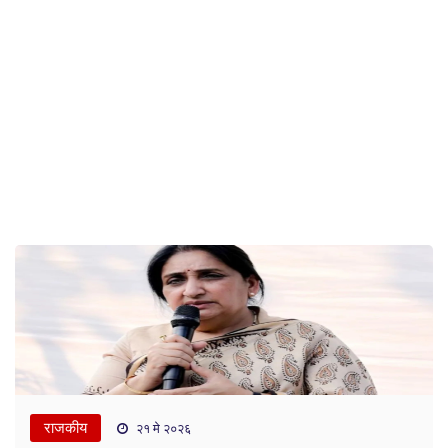
राजकीय
२१ मे २०२६