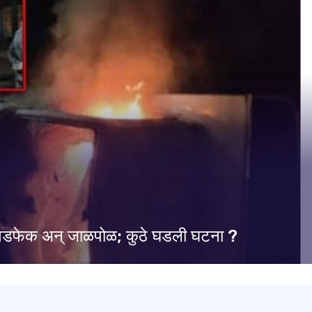
ळ दगडफेक अन् जाळपोळ; कुठे घडली घटना ?