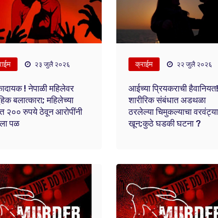
राईम
क्राईम
२३ जुलै २०२६
२२ जुलै २०२६
ादायक ! नेपाळी महिलेवर
आईच्या प्रियकराची हैवानियत
हिक बलात्कारा; महिलेच्या
शारीरिक संबंधात अडथळा
त २०० रुपये ठेवून आरोपींनी
ठरलेल्या चिमुकल्याचा वरवंट्या
ला पळ
खून;कुठे घडकी घटना ?