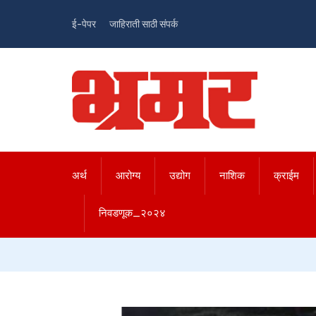
ई-पेपर
जाहिराती साठी संपर्क
अर्थ
आरोग्य
उद्योग
नाशिक
क्राईम
निवडणूक_२०२४