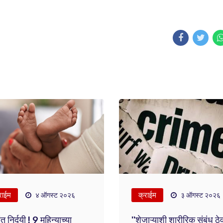
राईम
क्राईम
४ ऑगस्ट २०२६
३ ऑगस्ट २०२६
ंत निर्दयी ! 9 महिन्याच्या
''शेजाऱ्याशी शारीरिक संबंध ठे