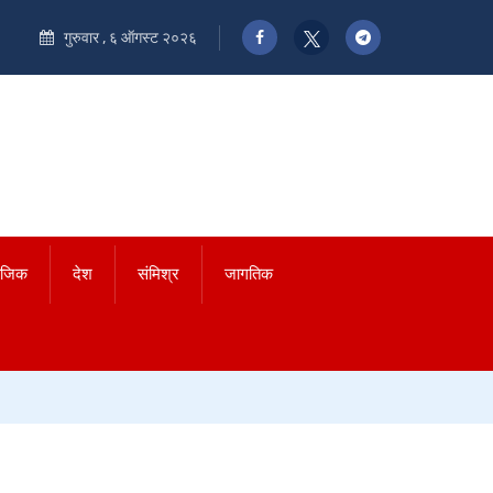
गुरुवार , ६ ऑगस्ट २०२६
ाजिक
देश
संमिश्र
जागतिक