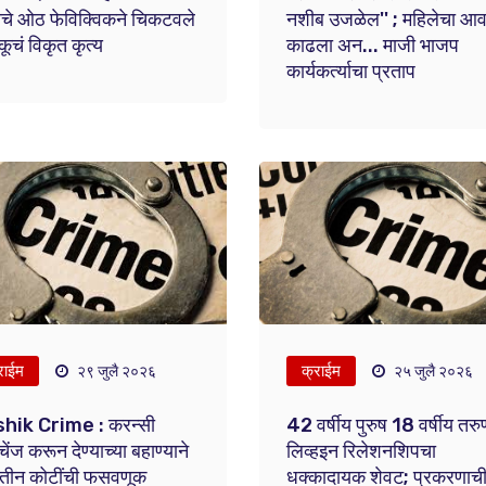
ाचे ओठ फेविक्विकने चिकटवले
नशीब उजळेल'' ; महिलेचा आ
कूचं विकृत कृत्य
काढला अन... माजी भाजप
कार्यकर्त्याचा प्रताप
राईम
क्राईम
२९ जुलै २०२६
२५ जुलै २०२६
hik Crime : करन्सी
42 वर्षीय पुरुष 18 वर्षीय तरु
्चेंज करून देण्याच्या बहाण्याने
लिव्हइन रिलेशनशिपचा
ेतीन कोटींची फसवणूक
धक्कादायक शेवट; प्रकरणाच