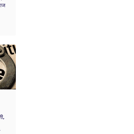
वाज
णी,
ी