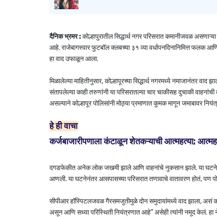
दैनिक भ्रमर :
कोल्हापुरातील सिद्धार्थ नगर परिसरात कमानीजवळ असणाऱ्या 
आहे. राजेबागस्वार फुटबॉल क्लबच्या ३१ व्या वर्धापनदिनानिमित्त फलक 
हा वाद उफाळून आला.
मिळालेल्या माहितीनुसार, कोल्हापूरच्या सिद्धार्थ नगरमध्ये नमाजानंतर वाद
संतापलेल्या काही तरुणांनी या परिसरातल्या चार चाकीसह दुचाकी वाहनांची त
असल्याने कोल्हापूर पोलिसांनी मोठ्या प्रमाणात कुमक मागून जमाबावर निय
हे ही वाचा
कर्जबाजारीपणाला कंटाळून शेतकऱ्याची आत्महत्या; आत्महत्य
दगडफेकीत अनेक लोक जखमी झाले आणि वाहनांचे नुकसान झाले. या घटनेची 
आणली.
या घटनेनंतर आसपासच्या परिसरात तणावाचे वातावरण होतं, पण पोलि
सीपीआर हॉस्पिटलजवळ गैरसमजुतीमुळे दोन समुदायांमध्ये वाद झाला, असं कोल्हाप
असून आणि सध्या परिस्थिती नियंत्रणात आहे” असेही त्यांनी नमूद केलं.
हा 