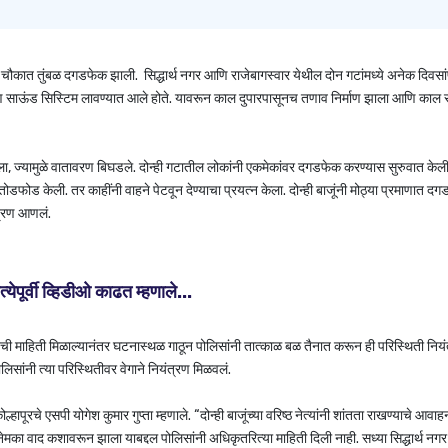
चौकात तुंबळ दगडफेक झाली. सिद्धार्थ नगर आणि राजेबागस्वार येथील दोन गटांमध्ये अनेक दिवसां
आणि साऊंड सिस्टिम लावण्यात आले होते. यावरून काल दुपारपासूनच तणाव निर्माण झाला आणि काल 
 झाला, ज्यामुळे वातावरण बिघडले. दोन्ही गटातील लोकांनी एकमेकांवर दगडफेक करण्यास सुरुवात केली
ोडफोड केली. तर काहींनी वाहने पेटवून देण्याचा प्रयत्न केला. दोन्ही बाजूंनी मोठ्या प्रमाणात द
ंत्रण आणलं.
ेपूर्वी व्हिडीओ काढत म्हणाले...
माहिती मिळाल्यानंतर घटनास्थळ गाठून पोलिसांनी तात्काळ बळ तैनात करून ही परिस्थिती नियं
सांनी त्या परिस्थितीवर वेगाने नियंत्रण मिळवलं.
ूरचे एसपी योगेश कुमार गुप्ता म्हणाले. “दोन्ही बाजूंच्या वरिष्ठ नेत्यांनी शांतता राखण्याचे आवाह
नेमका वाद कशावरून झाला याबद्दल पोलिसांनी अधिकृतरित्या माहिती दिली नाही. सध्या सिद्धार्थ नग