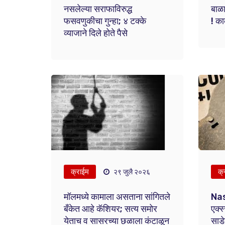
नसलेल्या सराफाविरुद्ध
बाळ
फसवणुकीचा गुन्हा; ४ टक्के
! का
व्याजाने दिले होते पैसे
क्राईम
क्
२९ जुलै २०२६
मॉलमध्ये कामाला असताना सांगितले
Nas
बँकेत आहे कॅशियर; सत्य समोर
एक्स
येताच व सासरच्या छळाला कंटाळून
साड