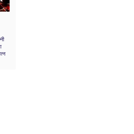
्नी
ा
त्न