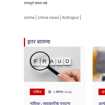
तणावपूर्ण शांतता आहे.
crime
|
crime news
|
Kolhapur
|
इतर बातम्या
नाशिक
क्
५ ऑगस्ट २०२६
नाशिक : सावकारीचा परवाना
अत्य