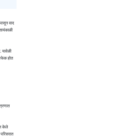
पासून वाद
सायंकाळी
. यावेळी
गडफेक होत
त्रणात
न केले
र परिसरात