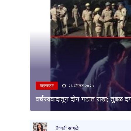
महाराष्ट्र
२३ ऑगस्ट २०२५
वर्चस्ववादातून दोन गटात राडा; तुंब
वैष्णवी सांगळे