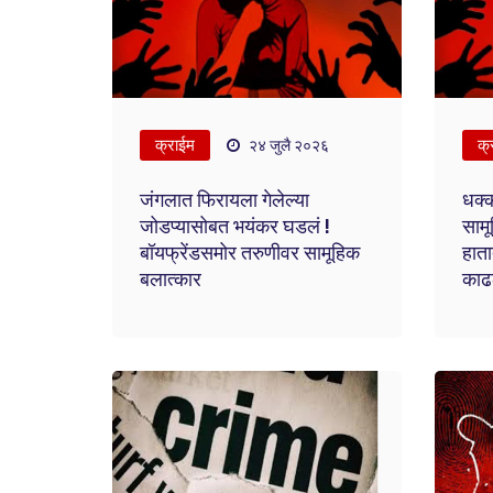
क्राईम
क्
२४ जुलै २०२६
जंगलात फिरायला गेलेल्या
धक्क
जोडप्यासोबत भयंकर घडलं !
सामू
बॉयफ्रेंडसमोर तरुणीवर सामूहिक
हाता
बलात्कार
काढ