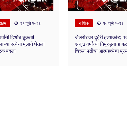
राईम
नाशिक
२१ जुलै २०२६
२० जुलै २०२६
र्षांनी हिशोब चुकता!
जेलरोडवर दुहेरी हत्याकांड; पत
ांच्या हत्येचा मुलाने घेतला
अन् ७ वर्षांच्या चिमुरड्याचा गळ
रक बदला
चिरून पतीचा आत्महत्येचा प्रय