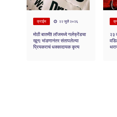
क्राईम
क्
२२ जुलै २०२६
मोठी बातमी! लॉजमध्ये गर्लफ्रेंडचा
२३ व
खून; भांडणानंतर संतापलेल्या
वडिल
प्रियकराचं धक्कादायक कृत्य
थरा