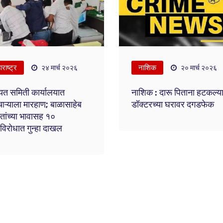
राष्ट्र
नाशिक
२४ मार्च २०२६
२० मार्च २०२६
यत समिती कार्यालयात
नाशिक : दारू पिताना हटकल्या
चाऱ्याला मारहाण; बाळासाहेब
डॉक्टरच्या घरावर दगडफेक
तांच्या भावासह १०
विरोधात गुन्हा दाखल