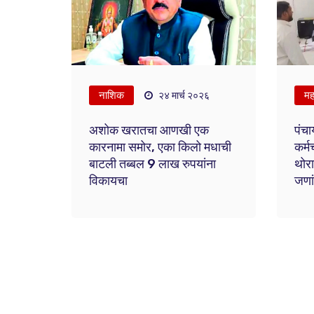
नाशिक
महा
२४ मार्च २०२६
अशोक खरातचा आणखी एक
पंचा
कारनामा समोर, एका किलो मधाची
कर्म
बाटली तब्बल 9 लाख रुपयांना
थोरा
विकायचा
जणां