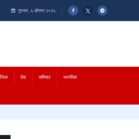
गुरुवार , ६ ऑगस्ट २०२६
ाजिक
देश
संमिश्र
जागतिक