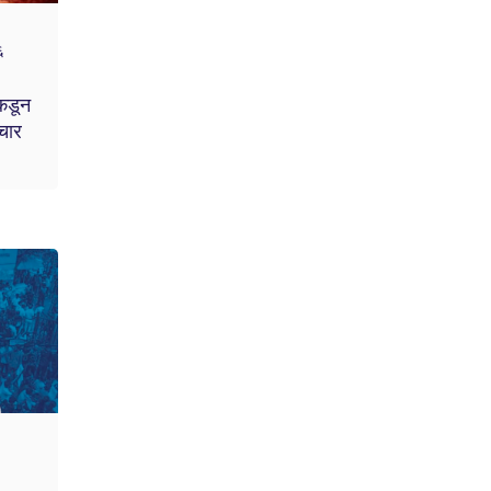
६
ाकडून
ाचार