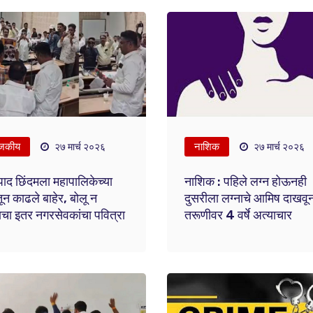
जकीय
नाशिक
२७ मार्च २०२६
२७ मार्च २०२६
पाद छिंदमला महापालिकेच्या
नाशिक : पहिले लग्न होऊनही
ून काढले बाहेर, बोलू न
दुसरीला लग्नाचे आमिष दाखवू
याचा इतर नगरसेवकांचा पवित्रा
तरूणीवर 4 वर्षे अत्याचार