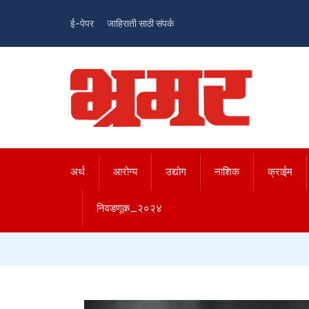
ई-पेपर
जाहिराती साठी संपर्क
अर्थ
आरोग्य
उद्योग
नाशिक
क्राईम
निवडणूक_२०२४