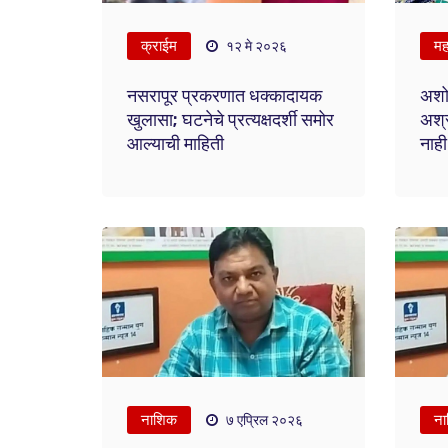
क्राईम
महा
१२ मे २०२६
नसरापूर प्रकरणात धक्कादायक
अशो
खुलासा; घटनेचे प्रत्यक्षदर्शी समोर
अश्र
आल्याची माहिती
नाही
नाशिक
ना
७ एप्रिल २०२६