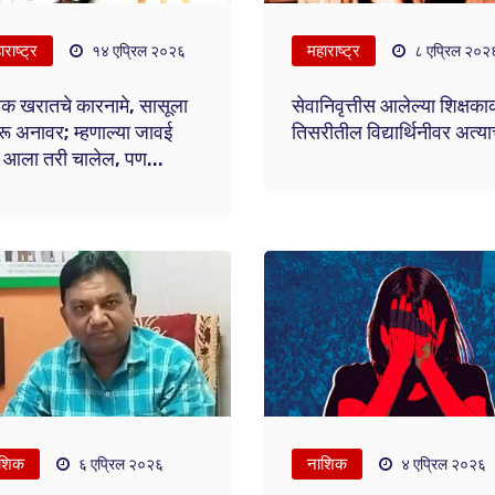
राष्ट्र
महाराष्ट्र
१४ एप्रिल २०२६
८ एप्रिल २०२
क खरातचे कारनामे, सासूला
सेवानिवृत्तीस आलेल्या शिक्षक
ू अनावर; म्हणाल्या जावई
तिसरीतील विद्यार्थिनीवर अत्य
 आला तरी चालेल, पण...
शिक
नाशिक
६ एप्रिल २०२६
४ एप्रिल २०२६