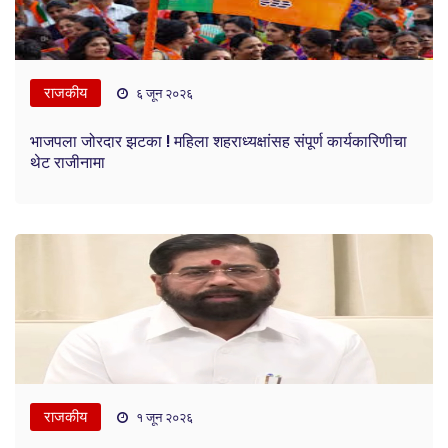
राजकीय
६ जून २०२६
भाजपला जोरदार झटका ! महिला शहराध्यक्षांसह संपूर्ण कार्यकारिणीचा
थेट राजीनामा
राजकीय
१ जून २०२६