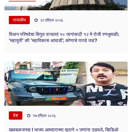
राजकीय
२२ एप्रिल २०२६
विधान परिषदेचा बिगुल वाजला! १० जागांसाठी १२ मे रोजी रणधुमाळी;
'महायुती' की 'महाविकास आघाडी', कोणाचे पारडे जड?
देश
१७ एप्रिल २०२६
खळबळजनक ! भाजप आमदाराच्या मुलाने ५ जणांना उडवले, व्हिडिओ