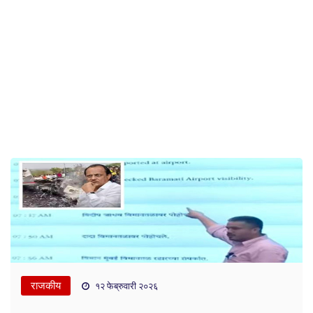
राजकीय
१२ फेब्रुवारी २०२६