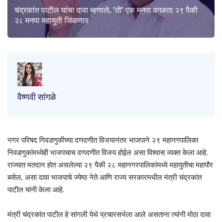
चंद्रकांत पाटील यांचा दावा म्हणाले, 'ती' एक मनपा वगळता २९ पैकी
२८ मनपा महायुती जिंकणार
वैष्णवी सांगळे
नगर परिषद निवडणुकीच्या दणदणीत विजयानंतर भाजपाने २९ महानगपालिका
निवडणुकांमध्येही भाजपचाच दणदणीत विजय होईल असा विश्वास व्यक्त केला आहे.
राज्यात मतदान होत असलेल्या २९ पैकी २८ महानगरपालिकांमध्ये महायुतीचा महापौर
बसेल, असा दावा भाजपाचे ज्येष्ठ नेते आणि राज्य सरकारमधील मंत्री चंद्रकांत
पाटील यांनी केला आहे.
मंत्री चंद्रकांत पाटील हे सांगली येथे प्रचारसभेला आले असताना त्यांनी मोठा दावा