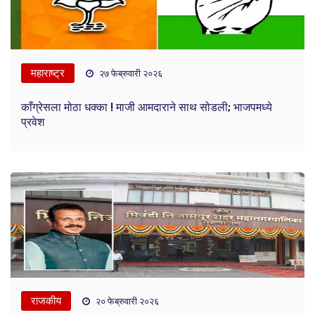
महाराष्ट्र
२७ फेब्रुवारी २०२६
काँग्रेसला मोठा धक्का ! माजी आमदाराने साथ सोडली; भाजपमध्ये
प्रवेश
राजकीय
२० फेब्रुवारी २०२६