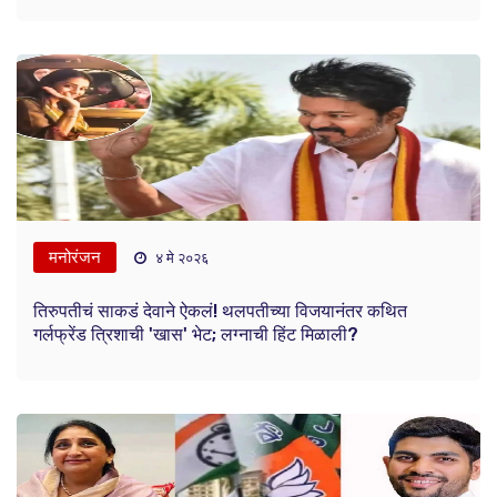
मनोरंजन
४ मे २०२६
तिरुपतीचं साकडं देवाने ऐकलं! थलपतीच्या विजयानंतर कथित
गर्लफ्रेंड त्रिशाची 'खास' भेट; लग्नाची हिंट मिळाली?