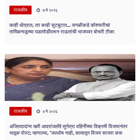
राजकीय
७ मे २०२६
काही धोत्रात, तर काही सुटबुटात... सगळीकडे कोश्यारीच!
तामिळनाडूच्या घडामोडींवरून राऊतांची भाजपवर बोचरी टीका
राजकीय
४ मे २०२६
अजितदादांना खरी आदरांजली! सुनेत्रा वहिनींच्या विक्रमी विजयानंतर
भावूक पोस्ट; म्हणाल्या, 'जल्लोष नाही, कामातून विजय साजरा करू