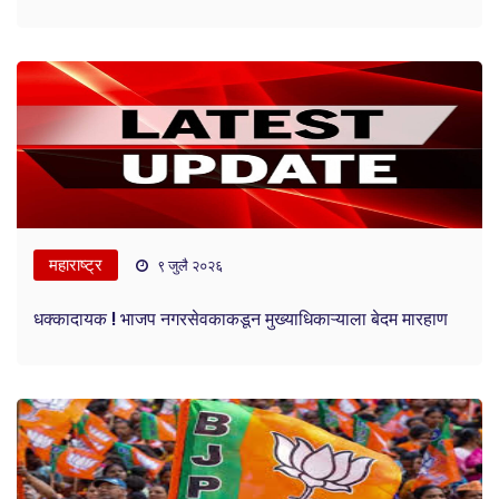
महाराष्ट्र
९ जुलै २०२६
धक्कादायक ! भाजप नगरसेवकाकडून मुख्याधिकाऱ्याला बेदम मारहाण