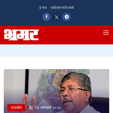
ई-पेपर
जाहिराती साठी संपर्क
राजकीय
१३ जानेवारी २०२६