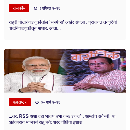
राजकीय
६ एप्रिल २०२६
राहुरी पोटनिवडणुकीतील 'सस्पेन्स' अखेर संपला , प्राजक्त तनपुरेंची
पोटनिवडणुकीतून माघार, आता...
महाराष्ट्र
३० मार्च २०२६
...तर, RSS अशा दहा भाजप उभा करू शकतो , आम्हीच सर्वस्वी, या
अहंकारात भाजपनं राहू नये; शरद पोंक्षेंचा इशारा