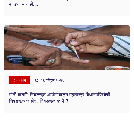
काढणाऱ्यांनाही....
राजकीय
१६ एप्रिल २०२६
मोठी बातमी: निवडणूक आयोगाकडून महाराष्ट्र विधानपरिषदेची
निवडणूक जाहीर , निवडणूक कधी ?