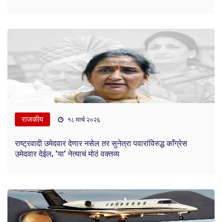
राजकीय
१८ मार्च २०२६
राष्ट्रवादी उमेदवार देणार नसेल तर सुनेत्रा पवारांविरुद्ध काँग्रेस
उमेदवार देईल, 'या' नेत्याचं मोठं वक्तव्य