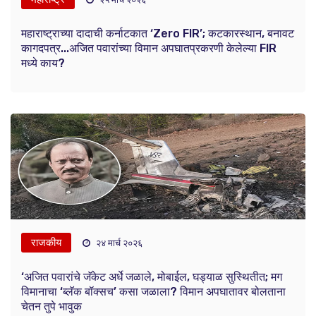
महाराष्ट्राच्या दादाची कर्नाटकात ‘Zero FIR’; कटकारस्थान, बनावट
कागदपत्र...अजित पवारांच्या विमान अपघातप्रकरणी केलेल्या FIR
मध्ये काय?
राजकीय
२४ मार्च २०२६
‘अजित पवारांचे जॅकेट अर्धे जळाले, मोबाईल, घड्याळ सुस्थितीत; मग
विमानाचा ‘ब्लॅक बॉक्सच’ कसा जळाला? विमान अपघातावर बोलताना
चेतन तुपे भावुक