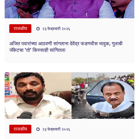
राजकीय
२३ फेब्रुवारी २०२६
अजित पवारांच्या आठवणी सांगताना देवेंद्र फडणवीस भावुक, गुलाबी
जॅकेटचा 'तो' किस्साही सांगितला
राजकीय
२३ फेब्रुवारी २०२६