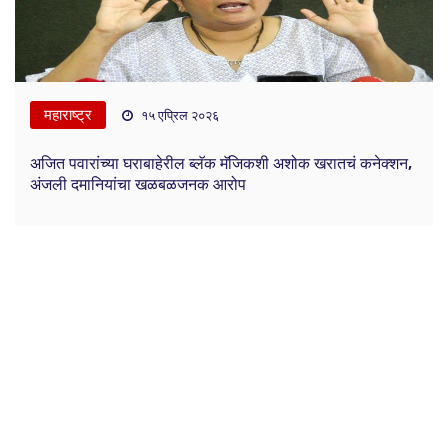
महाराष्ट्र
१५ एप्रिल २०२६
अजित पवारांच्या घराबाहेरील ब्लॅक मॅजिकशी अशोक खरातचं कनेक्शन,
अंजली दमानियांचा खळबळजनक आरोप