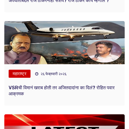
अपघाताबद्दल राज ठाकरेंनाही संंशय? राज ठाकरे काय म्हणाले ?
महाराष्ट्र
२६ फेब्रुवारी २०२६
VSRची विमानं खराब होती तर अजितदादांना का दिलं? रोहित पवार
आक्रमक