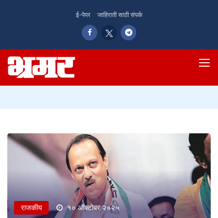
ई-पेपर
जाहिराती साठी संपर्क
राजकीय
१० ऑक्टोबर २०२५