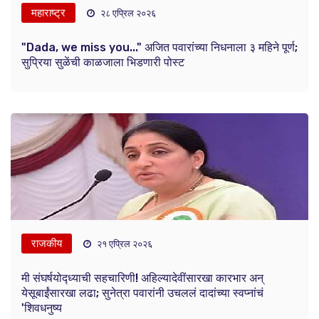
महाराष्ट्र
२८ एप्रिल २०२६
"Dada, we miss you..." अजित पवारांच्या निधनाला ३ महिने पूर्ण;
सुप्रिया सुळेंची काळजाला भिडणारी पोस्ट
राजकीय
२१ एप्रिल २०२६
मी संघर्षयोद्ध्याची सहचारिणी! अहिल्यादेवींसारखा कारभार अन्
येसूबाईंसारखा लढा; सुनेत्रा पवारांनी उचललं दादांच्या स्वप्नांचं
'शिवधनुष्य