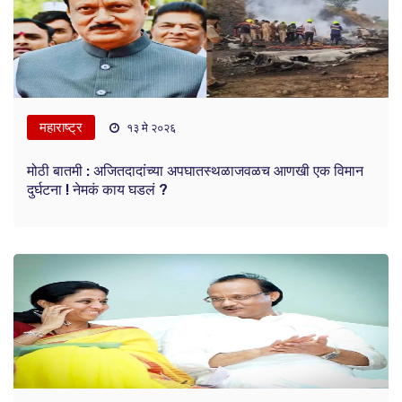
महाराष्ट्र
१३ मे २०२६
मोठी बातमी : अजितदादांच्या अपघातस्थळाजवळच आणखी एक विमान
दुर्घटना ! नेमकं काय घडलं ?