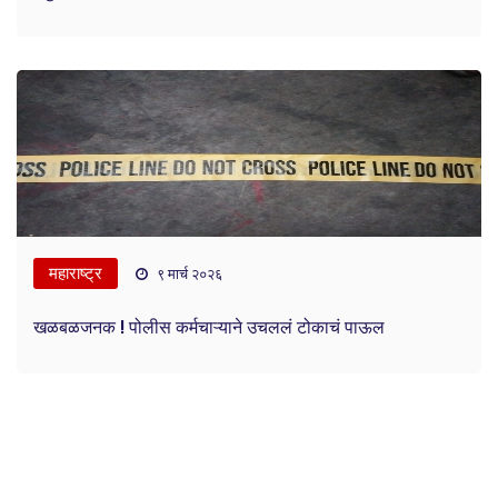
महाराष्ट्र
९ मार्च २०२६
खळबळजनक ! पोलीस कर्मचाऱ्याने उचललं टोकाचं पाऊल