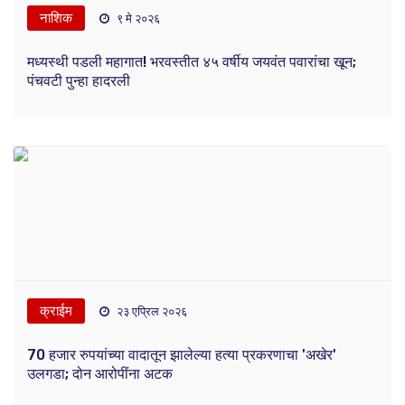
नाशिक
९ मे २०२६
मध्यस्थी पडली महागात! भरवस्तीत ४५ वर्षीय जयवंत पवारांचा खून;
पंचवटी पुन्हा हादरली
क्राईम
२३ एप्रिल २०२६
70 हजार रुपयांच्या वादातून झालेल्या हत्या प्रकरणाचा 'अखेर'
उलगडा; दोन आरोपींना अटक