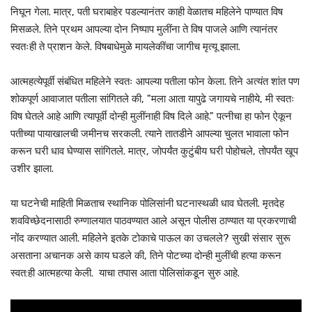
निघून गेला. मात्र, पती घराबाहेर पडल्यानंतर काही वेळातच महिलेने पाण्यात विष
मिसळले. तिने प्रथम आपल्या दोन निष्पाप मुलींना ते विष पाजले आणि त्यानंतर
स्वतःही ते प्राशन केले. विषबाधेमुळे मायलेकींचा जागीच मृत्यू झाला.
आत्महत्येपूर्वी संबंधित महिलेने स्वतः आपल्या पतीला फोन केला. तिने अत्यंत शांत पण
शोकपूर्ण आवाजात पतीला सांगितले की, "मला आता यापुढे जगायचे नाहीये, मी स्वतः
विष घेतले आहे आणि त्यापूर्वी दोन्ही मुलींनाही विष दिले आहे." पत्नीचा हा फोन ऐकून
पतीच्या पायाखालची जमीनच सरकली. त्याने तातडीने आपल्या चुलत भावाला फोन
करून घरी धाव घेण्यास सांगितले. मात्र, जोपर्यंत कुटुंबीय घरी पोहोचले, तोपर्यंत खूप
उशीर झाला.
या घटनेची माहिती मिळताच स्थानिक पोलिसांनी घटनास्थळी धाव घेतली. मृतदेह
शवविच्छेदनासाठी रुग्णालयात पाठवण्यात आले असून पोलीस ठाण्यात या प्रकरणाची
नोंद करण्यात आली. महिलेने इतके टोकाचे पाऊल का उचलले? सुखी संसार सुरू
असताना अचानक असे काय घडले की, तिने पोटच्या दोन्ही मुलींची हत्या करून
स्वत:ही आत्महत्या केली. याचा तपास आता पोलिसांकडून सुरु आहे.