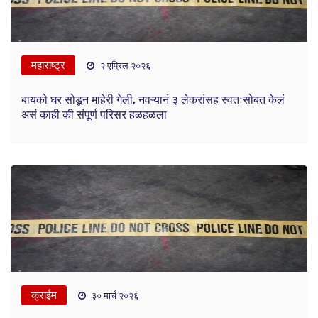
महाराष्ट्र
२ एप्रिल २०२६
बायको घर सोडून माहेरी गेली, नवऱ्यानं ३ लेकरांसह स्वतःसोबत केलं
असं काही की संपूर्ण परिसर हळहळला
क्राईम
३० मार्च २०२६