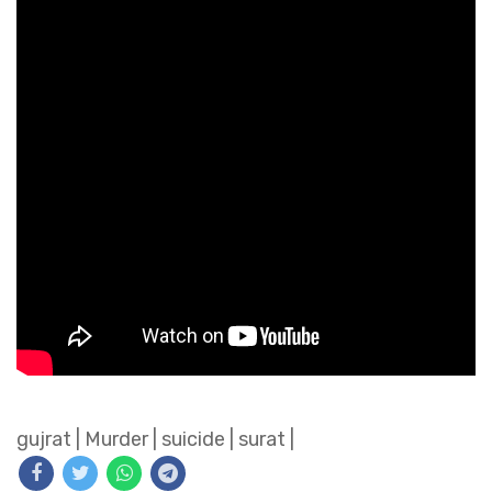
gujrat
|
Murder
|
suicide
|
surat
|