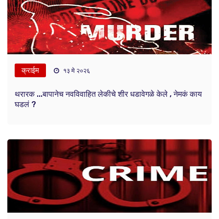
क्राईम
१३ मे २०२६
थरारक ...बापानेच नवविवाहित लेकीचे शीर धडावेगळे केले , नेमकं काय
घडलं ?