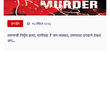
क्राईम
१६ एप्रिल २०२६
तरुणाची निर्घृण हत्या, पत्नीसह 7 जण ताब्यात, तरुणाला दगडाने ठेचलं
अन...