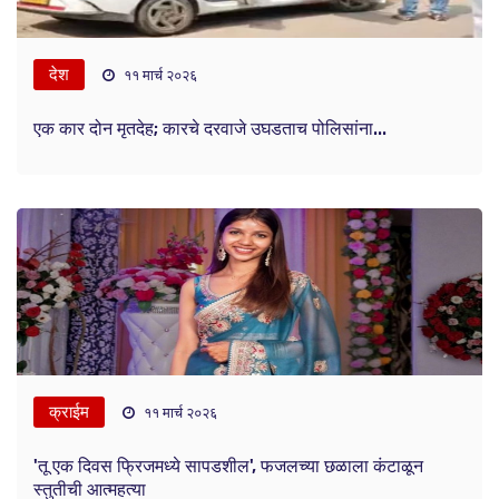
देश
११ मार्च २०२६
एक कार दोन मृतदेह; कारचे दरवाजे उघडताच पोलिसांना...
क्राईम
११ मार्च २०२६
'तू एक दिवस फ्रिजमध्ये सापडशील', फजलच्या छळाला कंटाळून
स्तुतीची आत्महत्या