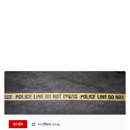
क्राईम
१५ एप्रिल २०२६