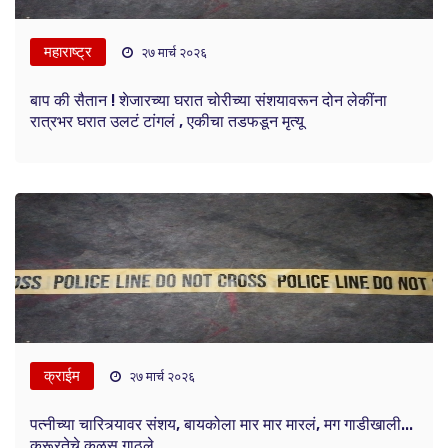
महाराष्ट्र
२७ मार्च २०२६
बाप की सैतान ! शेजारच्या घरात चोरीच्या संशयावरून दोन लेकींना
रात्रभर घरात उलटं टांगलं , एकीचा तडफडून मृत्यू
क्राईम
२७ मार्च २०२६
पत्नीच्या चारित्र्यावर संशय, बायकोला मार मार मारलं, मग गाडीखाली...
क्रूरतेचे कळस गाठले