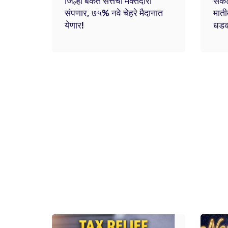
जिल्हा बँकेत सत्तेची मक्तेदारी
संक
संपणार, ७५% नवे चेहरे मैदानात
माती
येणार!
धडकी