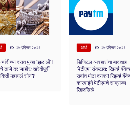
्थ
अर्थ
२७ एप्रिल २०२६
२७ एप्रिल २०२६
-चांदीच्या दरात पुन्हा 'झळाळी'!
डिजिटल व्यवहारांचा बादशाह
 ताजे दर जाहीर; खरेदीपूर्वी
'पेटीएम' संकटात; रिझर्व्ह बँकेच
 किती महागलं सोनं?
सर्वात मोठा दणका! रिझर्व्ह बँकेच
कारवाईने पेटीएमचे साम्राज्य
खिळखिळे