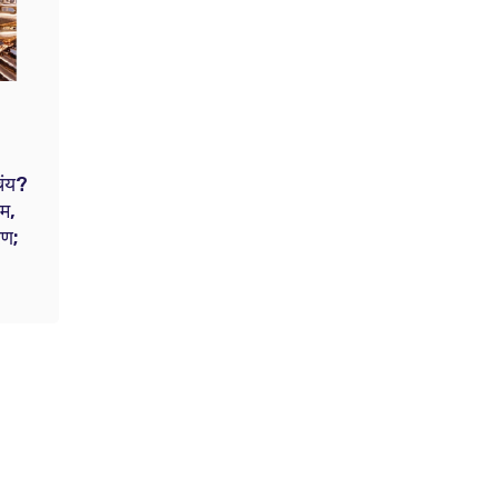
चंय?
यम,
रण;