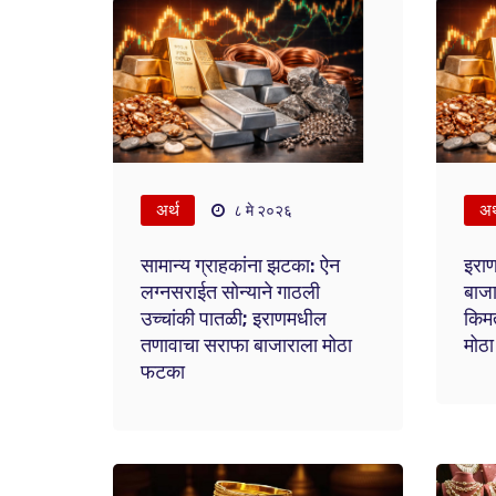
अर्थ
अर
८ मे २०२६
सामान्य ग्राहकांना झटका: ऐन
इराण
लग्नसराईत सोन्याने गाठली
बाजा
उच्चांकी पातळी; इराणमधील
किमत
तणावाचा सराफा बाजाराला मोठा
मोठा
फटका