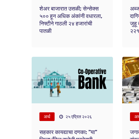
शेअर बाजारात उसळी; सेन्सेक्स
अब्ज
५०० हून अधिक अंकांनी वधारला,
दागिन
निफ्टीने गाठली २४ हजारांची
जुहू
पातळी
२२१ 
अर्थ
अर
२५ एप्रिल २०२६
सहकार कायद्याचा दणका: "या"
जगाव