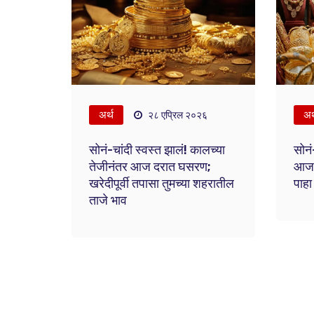
अर्थ
अर
२८ एप्रिल २०२६
सोनं-चांदी स्वस्त झालं! कालच्या
सोनं
तेजीनंतर आज दरात घसरण;
आजचे
खरेदीपूर्वी तपासा तुमच्या शहरातील
पाहा
ताजे भाव