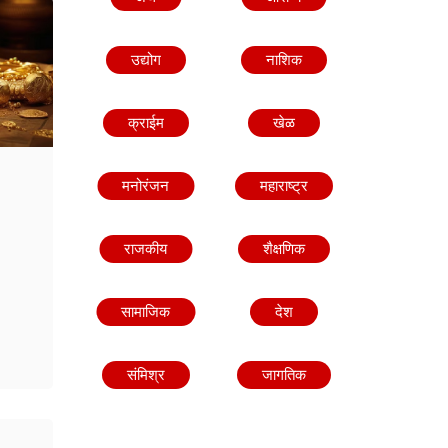
उद्योग
नाशिक
क्राईम
खेळ
मनोरंजन
महाराष्ट्र
राजकीय
शैक्षणिक
;
सामाजिक
देश
संमिश्र
जागतिक