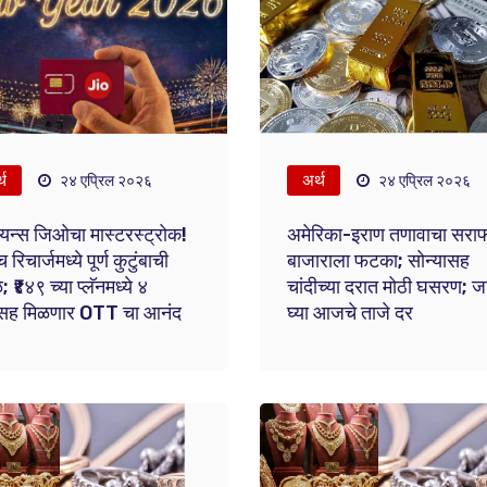
्थ
अर्थ
२४ एप्रिल २०२६
२४ एप्रिल २०२६
यन्स जिओचा मास्टरस्ट्रोक!
अमेरिका-इराण तणावाचा सरा
रिचार्जमध्ये पूर्ण कुटुंबाची
बाजाराला फटका; सोन्यासह
; ₹४४९ च्या प्लॅनमध्ये ४
चांदीच्या दरात मोठी घसरण; ज
सह मिळणार OTT चा आनंद
घ्या आजचे ताजे दर