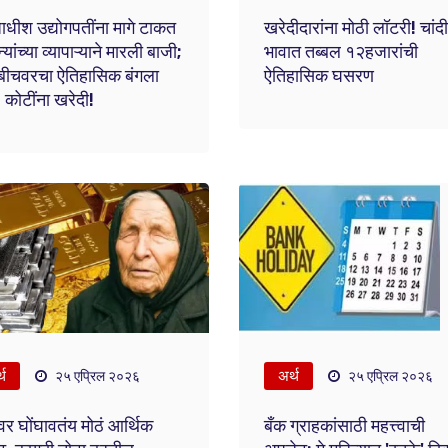
ाधीश उद्योगपतींना मागे टाकत
खरेदीदारांना मोठी लॉटरी! चांदी
्यांच्या व्यापाऱ्याने मारली बाजी;
भावात तब्बल १२हजारांची
 बीचवरचा ऐतिहासिक बंगला
ऐतिहासिक घसरण
कोटींना खरेदी!
्थ
अर्थ
२५ एप्रिल २०२६
२५ एप्रिल २०२६
र घोंघावतंय मोठं आर्थिक
बँक ग्राहकांसाठी महत्त्वाची