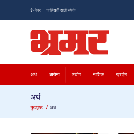
ई-पेपर
जाहिराती साठी संपर्क
अर्थ
आरोग्य
उद्योग
नाशिक
क्राईम
अर्थ
मुखपृष्ठ
अर्थ