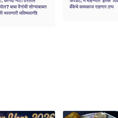
ट, कागदी नोटा ठरतील
अपडेट; मे महिन्यात 'इतके' द
मोल? बाबा वेंगांची सोन्याबाबत
बँकेचे कामकाज राहणार ठप्प
 भरवणारी भविष्यवाणी!