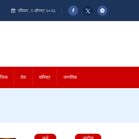
रविवार , ९ ऑगस्ट २०२६
ाजिक
देश
संमिश्र
जागतिक
अर्थ
आरोग्य